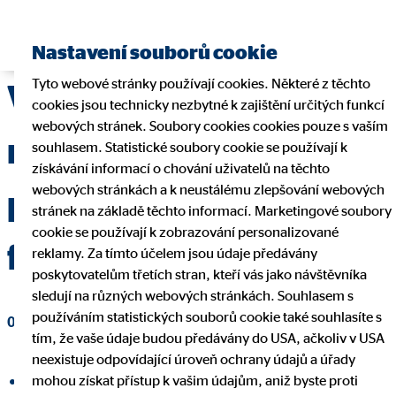
Najít finančního poradce
Nastavení souborů cookie
Tyto webové stránky používají cookies. Některé z těchto
Veďte si osobní
cookies jsou technicky nezbytné k zajištění určitých funkcí
webových stránek. Soubory cookies cookies pouze s vaším
rozpočet: Jak mít
souhlasem. Statistické soubory cookie se používají k
získávání informací o chování uživatelů na těchto
webových stránkách a k neustálému zlepšování webových
přehled o svých
stránek na základě těchto informací. Marketingové soubory
cookie se používají k zobrazování personalizované
financích
reklamy. Za tímto účelem jsou údaje předávány
poskytovatelům třetích stran, kteří vás jako návštěvníka
sledují na různých webových stránkách. Souhlasem s
používáním statistických souborů cookie také souhlasíte s
04. února 2022
|
OVB Allfinanz, a.s.
tím, že vaše údaje budou předávány do USA, ačkoliv v USA
neexistuje odpovídající úroveň ochrany údajů a úřady
mohou získat přístup k vašim údajům, aniž byste proti
Sdílet na Facebooku