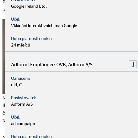
Pokud dáváte přednost ručnímu zapisování, můžete použít
Google Ireland Ltd.
prázdný zápisník nebo si kreslit do svých finančních tabulek.
Účel:
Vkládání interaktivních map Google
Doba platnosti cookies:
24 měsíců
Adform | Empfänger: OVB, Adform A/S
Označení:
uid, C
Na počítači je nejlepší si vytvořit
excelovou tabulku s různými
Poskytovatel:
Adform A/S
listy
. Výhodou digitální tabulky je, že vám pomůže počítat
částky automaticky nebo vytvářet diagramy. Poskytuje vám
Účel:
také téměř nekonečnou flexibilitu.
ad campaign
Doba platnosti cookies:
Na internetu můžete také najít
kompletně připravené