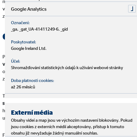
nakupování a podobně, většina lidí je ztracena. Proto má smysl
vést si pravidelně deník příjmů a výdajů, kde jsou přehledně
Google Analytics
zaznamenány všechny měsíční finance.
Označení:
_ga, _gat_UA-41411249-6, _gid
Co je peněžní deník?
Poskytovatel:
Google Ireland Ltd.
Peněžní (finanční) deník
je přehled všech vašich příjmů a
Účel:
výdajů
. Dokumentováním svých financí v delším časovém
Shromažďování statistických údajů k užívání webové stránky
období zjistíte, kde nejvíce utrácíte, kolik vám každý měsíc
zbývá a kde tak můžete ušetřit.
Doba platnosti cookies:
až 26 měsíců
To má několik výhod: V první řadě si vytvoříte
povědomí o
svých financích
. To automaticky zlepší i vaše každodenní
hospodaření s penězi – a možná si pak dvakrát rozmyslíte, než
Externí média
uděláte další impulzivní nákup.
Obsahy videí a map jsou ve výchozím nastavení blokovány. Pokud
jsou cookies z externích médií akceptovány, přístup k tomuto
obsahu již nevyžaduje žádný manuální souhlas.
Finanční přehled vám navíc pomůže
odhalit potenciální