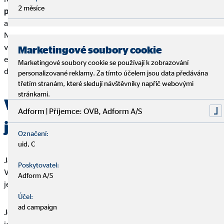
2 měsíce
programy a aplikace
, které vám nabízejí mnoho
automatických funkcí nebo je lze dokonce propojit i s účtem.
Ne každý software pro vedení rozpočtu je však zdarma a
většina z nich není ani bez reklamy. Obzvláště aplikace pro
Marketingové soubory cookie
evidenci příjmů a výdajů jsou obvykle financovány z reklamy a
Marketingové soubory cookie se používají k zobrazování
dodatkových nákupů v aplikaci.
personalizované reklamy. Za tímto účelem jsou data předávána
třetím stranám, které sledují návštěvníky napříč webovými
stránkami.
Veďte si osobní rozpočet: Zde
Adform | Příjemce: OVB, Adform A/S
je návod
Označení:
uid, C
Jakmile budete mít své tabulky v pořádku, můžete začít.
Poskytovatel:
Všechny důležité dokumenty, smlouvy, bankovní výpisy a účty
Adform A/S
je nejlepší si shromáždit předem.
Účel:
ad campaign
Jednoduše řečeno, provedete následující, vlastně docela
jednoduchý výpočet: