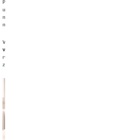
Pokud jste v určitém měsíci v mínusu, protože jste museli
uskutečnit velký výdaj, je to naprosto v pořádku. Problém však
nastává, pokud
jste v červených číslech pravidelně
či vám
nezbývají téměř žádné peníze navíc, které byste mohli ušetřit.
V tomto případě je nutné, abyste se
podrobně podívali na své
výdaje
. Prostřednictvím kategorií, které jste vytvořili, můžete
rychle identifikovat, kde jste utratili nejvíce a kde mohou být
zbytečné výdaje, kterým byste se mohli vyvarovat.