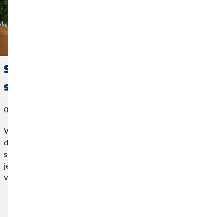
Společný bankovní účet: Jak
spravovat společné finance?
03. dubna 2023
V partnerství se toho sdílí hodně – obzvláště pak ve společné
domácnosti. Ale platí to i v případě financí? Kdy má smysl mít
společný bankovní účet na společné výdaje? A čeho byste si při
jeho zakládání měli být vědomi? Ukážeme vám, jaké jsou
výhody a nevýhody společného účtu a jaké existují alternativy.
Přečtěte si článek