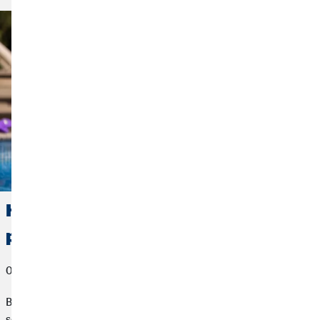
Hurá na dovolenou! Tipy pro cestovní
pojištění a váš rozpočet na cestování
05. července 2022
Bez ohledu na to, zda cestujeme s batohem po Thajsku, nebo
se ubytujeme v all-inclusive hotelu v Tunisku, pro jakoukoliv