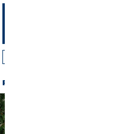
Finanční poradce vám pomůže získat dobrý přehled o vaší
finanční situaci a ukáže vám, jak nejlépe můžete ušetřit.
Najít finančního poradce
Zpět
Přečtěte si také: