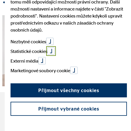
tomu měli odpovídající možnosti právní ochrany. Další
Sdílet na LinkedInu
možnosti nastavení a informace najdete v části "Zobrazit
podrobnosti". Nastavení cookies můžete kdykoli upravit
prostřednictvím odkazu v našich zásadách ochrany
osobních údajů.
Nezbytné cookies
Statistické cookies
Externí média
Marketingové soubory cookie
Přijmout všechny cookies
Nejdůležitější fakta o vedení
Přijmout vybrané cookies
osobního rozpočtu