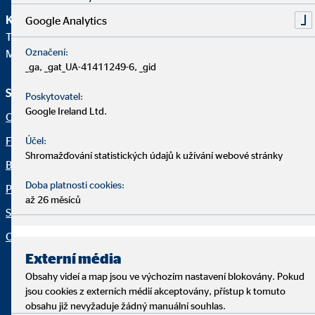
Klientská linka
Google Analytics
Telefon:
+420241094180
Označení:
Mail:
klient@ovb.cz
_ga, _gat_UA-41411249-6, _gid
Služby a informace
Právní upozornění
Poskytovatel:
Google Ireland Ltd.
O nás
Právní ujednání
Finanční řešení
Ochrana osobních údajů
Účel:
Shromažďování statistických údajů k užívání webové stránky
Blog
Netiketa
Doba platnosti cookies:
Pro média
Udržitelnost v oblasti
až 26 měsíců
investic/ESG
Servis
Prohlášení o přístupnosti
Organization: "Fakta OVB"
Nastavení souborů cookie
Externí média
Obsahy videí a map jsou ve výchozím nastavení blokovány. Pokud
jsou cookies z externích médií akceptovány, přístup k tomuto
obsahu již nevyžaduje žádný manuální souhlas.