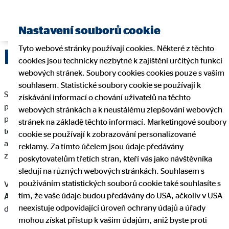
Najít finančního poradce
Nastavení souborů cookie
Tyto webové stránky používají cookies. Některé z těchto
Komunikace
cookies jsou technicky nezbytné k zajištění určitých funkcí
webových stránek. Soubory cookies cookies pouze s vaším
souhlasem. Statistické soubory cookie se používají k
Se svými dotazy a žádostmi se na nás můžete obracet
získávání informací o chování uživatelů na těchto
především prostřednictvím vašeho finančního
webových stránkách a k neustálému zlepšování webových
poradce/zprostředkovatele, a to prostřednictvím jeho
stránek na základě těchto informací. Marketingové soubory
telefonického nebo e-mailového kontaktu, anebo osobně na
cookie se používají k zobrazování personalizované
adrese místa podnikání vašeho finančního poradce /
reklamy. Za tímto účelem jsou údaje předávány
zprostředkovatele.
poskytovatelům třetích stran, kteří vás jako návštěvníka
sledují na různých webových stránkách. Souhlasem s
používáním statistických souborů cookie také souhlasíte s
V případě potřeby se lze obrátit též přímo na společnost
OVB
tím, že vaše údaje budou předávány do USA, ačkoliv v USA
Allfinanz, a.s., IČO: 48040410,
a to v pracovní dny od 9.00
neexistuje odpovídající úroveň ochrany údajů a úřady
do 15.00 hodin, jedním z následujících způsobů:
mohou získat přístup k vašim údajům, aniž byste proti