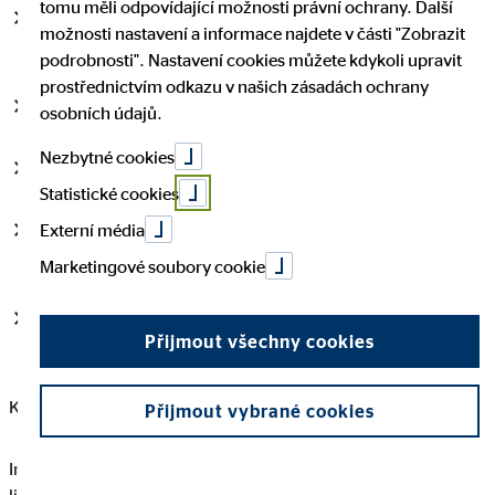
tomu měli odpovídající možnosti právní ochrany. Další
Telefonicky na tel. číslech: +420 241 094 110, +420
možnosti nastavení a informace najdete v části "Zobrazit
241 094 111 (recepce centrály od 9.00 do 17.00 hodin)
podrobnosti". Nastavení cookies můžete kdykoli upravit
prostřednictvím odkazu v našich zásadách ochrany
E-mailem na e-mailové adrese:
ovb@ovb.cz
osobních údajů.
Nezbytné cookies
Pro klienty slouží tel. číslo: +420 241 094 180
Statistické cookies
Externí média
Klienti můžou rovněž využít e-mailový
kontakt:
klient@ovb.cz
Marketingové soubory cookie
Po předchozí domluvě možné osobně na adrese: V Parku
Přijmout všechny cookies
2343/24, 148 00 Praha 4
Komunikačním jazykem je čeština.
Přijmout vybrané cookies
Informace o poskytovaných službách vám budou předány v