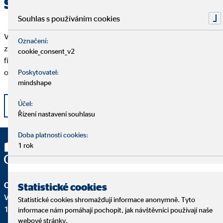
Stížnosti
Souhlas s používáním cookies
V případě, že budete mít jakékoli pochybnosti či výhrady ke
Označení:
způsobu, jakým vám jsou nebo byly poskytovány služby vaším
cookie_consent_v2
finančním poradcem / zprostředkovatelem, můžete se na nás
obrátit s dotazem či stížností dle Reklamačního řádu.
Poskytovatel:
mindshape
Účel:
Reklamační řád
Řízení nastavení souhlasu
Doba platnosti cookies:
1 rok
OVB Allfinanz, a.s.
Statistické cookies
V Parku 2343/24
Statistické cookies shromažďují informace anonymně. Tyto
148 00 Praha 4 – Chodov
informace nám pomáhají pochopit, jak návštěvníci používají naše
webové stránky.