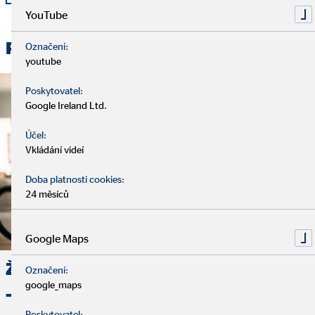
YouTube
Přečtěte si také:
Označení:
youtube
Poskytovatel:
Google Ireland Ltd.
Účel:
Vkládání videí
Doba platnosti cookies:
24 měsíců
Google Maps
Ženy a finanční zajištění do budoucna
Označení:
google_maps
– plnou parou vpřed do finančních
Poskytovatel: