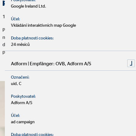
problémů v důchodu
Google Ireland Ltd.
19. června 2019
Účel:
Vkládání interaktivních map Google
Po celé Evropě jsou častěji ve stáří postiženy chudobou ženy
než muži. Není divu, nižší plat znamená nižší důchod. Zajištění
Doba platnosti cookies:
do budoucna by však mělo být důležitým tématem především
24 měsíců
pro ženy. Aktuálně však realita vypadá úplně jinak.
Adform | Empfänger: OVB, Adform A/S
Přečtěte si článek
Označení:
uid, C
Poskytovatel:
Adform A/S
Účel:
ad campaign
Doba platnosti cookies: