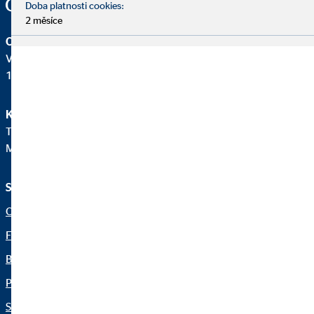
Doba platnosti cookies:
2 měsíce
OVB Allfinanz, a.s.
V Parku 2343/24
148 00 Praha 4 – Chodov
Klientská linka
Telefon:
+420241094180
Mail:
klient@ovb.cz
Služby a informace
Právní upozornění
O nás
Právní ujednání
Finanční řešení
Ochrana osobních údajů
Blog
Netiketa
Pro média
Udržitelnost v oblasti
investic/ESG
Servis