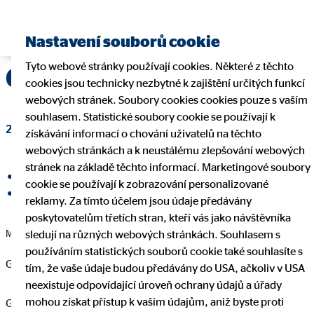
Najít finančního poradce
Nastavení souborů cookie
Tyto webové stránky používají cookies. Některé z těchto
Generace stresu
cookies jsou technicky nezbytné k zajištění určitých funkcí
webových stránek. Soubory cookies cookies pouze s vaším
souhlasem. Statistické soubory cookie se používají k
20. března 2019
|
OVB Allfinanz, a.s.
získávání informací o chování uživatelů na těchto
webových stránkách a k neustálému zlepšování webových
stránek na základě těchto informací. Marketingové soubory
Sdílet na Facebooku
cookie se používají k zobrazování personalizované
Sdílet na LinkedInu
reklamy. Za tímto účelem jsou údaje předávány
poskytovatelům třetích stran, kteří vás jako návštěvníka
Mileniálové se cítí často ve stresu a vyhaslí
sledují na různých webových stránkách. Souhlasem s
používáním statistických souborů cookie také souhlasíte s
Generace stresu
tím, že vaše údaje budou předávány do USA, ačkoliv v USA
neexistuje odpovídající úroveň ochrany údajů a úřady
mohou získat přístup k vašim údajům, aniž byste proti
Generace Y, generace Já, internetová generace – mileniálové