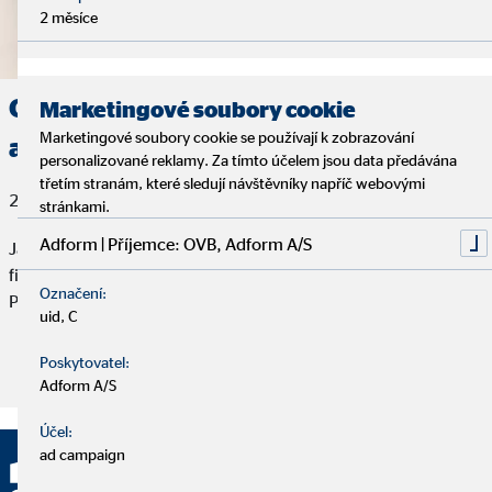
2 měsíce
Odkud pramení strach z investic
Marketingové soubory cookie
Marketingové soubory cookie se používají k zobrazování
apod.?
personalizované reklamy. Za tímto účelem jsou data předávána
třetím stranám, které sledují návštěvníky napříč webovými
21. května 2019
stránkami.
Adform | Příjemce: OVB, Adform A/S
Jakmile jde o peníze, Evropané volí raději jistotu. Potvrzuje to
finanční barometr 2017 mezinárodní výzkumné agentury GfK.
Označení:
Především mladší generace nerada riskuje.
uid, C
Poskytovatel:
Přečtěte si článek
Adform A/S
Účel:
ad campaign