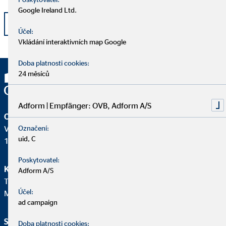
Google Ireland Ltd.
Zpět
Účel:
Vkládání interaktivních map Google
Doba platnosti cookies:
24 měsíců
Adform | Empfänger: OVB, Adform A/S
OVB Allfinanz, a.s.
V Parku 2343/24
Označení:
uid, C
148 00 Praha 4 – Chodov
Poskytovatel:
Klientská linka
Adform A/S
Telefon:
+420241094180
Účel:
Mail:
klient@ovb.cz
ad campaign
Služby a informace
Právní upozornění
Doba platnosti cookies: