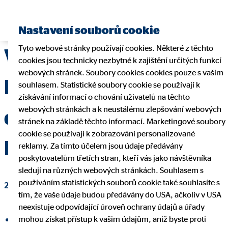
Najít finančního poradce
Nastavení souborů cookie
Tyto webové stránky používají cookies. Některé z těchto
Valná hromada OVB
cookies jsou technicky nezbytné k zajištění určitých funkcí
webových stránek. Soubory cookies cookies pouze s vaším
Holding AG: schválena
souhlasem. Statistické soubory cookie se používají k
získávání informací o chování uživatelů na těchto
webových stránkách a k neustálému zlepšování webových
dividenda ve výši 0,90
stránek na základě těchto informací. Marketingové soubory
cookie se používají k zobrazování personalizované
EUR
reklamy. Za tímto účelem jsou údaje předávány
poskytovatelům třetích stran, kteří vás jako návštěvníka
sledují na různých webových stránkách. Souhlasem s
používáním statistických souborů cookie také souhlasíte s
26. června 2023
|
OVB Allfinanz, a.s.
tím, že vaše údaje budou předávány do USA, ačkoliv v USA
neexistuje odpovídající úroveň ochrany údajů a úřady
mohou získat přístup k vašim údajům, aniž byste proti
Sdílet na Facebooku