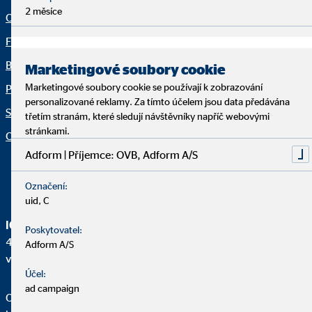
2 měsíce
O nás
Právní ujednání
Finanční řešení
Ochrana osobních údajů
Blog
Netiketa
Marketingové soubory cookie
Marketingové soubory cookie se používají k zobrazování
Pro média
Udržitelnost v oblasti
personalizované reklamy. Za tímto účelem jsou data předávána
investic/ESG
Servis
třetím stranám, které sledují návštěvníky napříč webovými
Prohlášení o přístupnosti
stránkami.
Organization: "Fakta OVB"
Nastavení souborů cookie
Adform | Příjemce: OVB, Adform A/S
Označení:
uid, C
IČO:
Poskytovatel:
48040410, společnost zapsána v obchodním rejstříku
Adform A/S
vedeném Městským soudem v Praze v oddílu B, vložce 9697
Účel:
ad campaign
OVB Allfinanz, a.s. je subjekt registrovaný u České národní