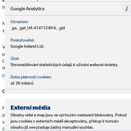
která rozhodne o zproštění odpovědnosti dozorčí rady za
hospodářský rok 2027.
Google Analytics
Označení:
Na valné hromadě bylo zastoupeno celkem 96,99 procent
_ga, _gat_UA-41411249-6, _gid
základního kapitálu.
Poskytovatel:
Google Ireland Ltd.
Výsledky hlasování o jednotlivých bodech si můžete
prohlédnout na
https://www.ovb.eu/investor-relations.html
.
Účel:
Celý projev předsedy představenstva OVB Holding AG na valné
Shromažďování statistických údajů k užívání webové stránky
hromadě je rovněž k dispozici na
https://www.ovb.eu/investor-
relations.html
.
Doba platnosti cookies:
až 26 měsíců
O holdingu OVB
Externí média
Holding OVB se sídlem v Kolíně nad Rýnem je jedním z
předních evropských poskytovatelů finančních služeb. Od
Obsahy videí a map jsou ve výchozím nastavení blokovány. Pokud
jsou cookies z externích médií akceptovány, přístup k tomuto
svého založení v roce 1970 se OVB při své obchodní
obsahu již nevyžaduje žádný manuální souhlas.
činnosti zaměřuje na dlouhodobé, široce koncipované, a