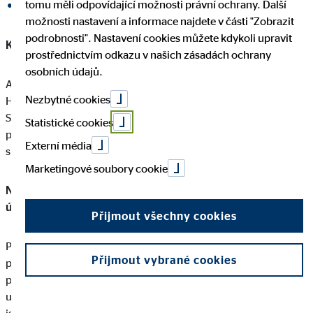
tomu měli odpovídající možnosti právní ochrany. Další
Sdílet na LinkedInu
možnosti nastavení a informace najdete v části "Zobrazit
podrobnosti". Nastavení cookies můžete kdykoli upravit
Kolín nad Rýnem, 14. června 2023
prostřednictvím odkazu v našich zásadách ochrany
osobních údajů.
Akcionáři na dnešní řádné valné hromadě společnosti OVB
Nezbytné cookies
Holding AG (ISIN DE0006286560) v kolínském hotelu
Steigenberger výraznou většinou schválili všechny body
Statistické cookies
programu. Valná hromada se po třech virtuálních
Externí média
shromážděních za sebou konala poprvé fyzicky.
Marketingové soubory cookie
Nová strategie "OVB Excellence 2027" má pokračovat v
úspěšném rozvoji holdingu.
Přijmout všechny cookies
Předseda představenstva OVB Holding AG Mario Freis ve svém
Přijmout vybrané cookies
projevu shrnul úspěšný hospodářský rok 2022 a zasadil
pozitivní vývoj společnosti OVB do kontextu právě
uzavřeného strategického období: „V posledních pěti letech