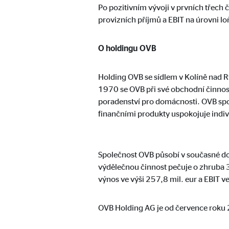
Po pozitivním vývoji v prvních třech
Doba platnosti cookies:
až 2
provizních příjmů a EBIT na úrovni l
O holdingu OVB
Externí média
Obsahy videí a map jsou ve výchozím nastavení blok
žádný manuální souhlas.
Holding OVB se sídlem v Kolíně nad R
1970 se OVB při své obchodní činnos
poradenství pro domácnosti. OVB sp
YouTube
finančními produkty uspokojuje indivi
Označení:
you
Poskytovatel:
Goog
Společnost OVB působí v současné do
výdělečnou činnost pečuje o zhruba 
Účel:
Vklá
výnos ve výši 257,8 mil. eur a EBIT ve
Doba platnosti cookies:
24 
OVB Holding AG je od července roku
Google Maps