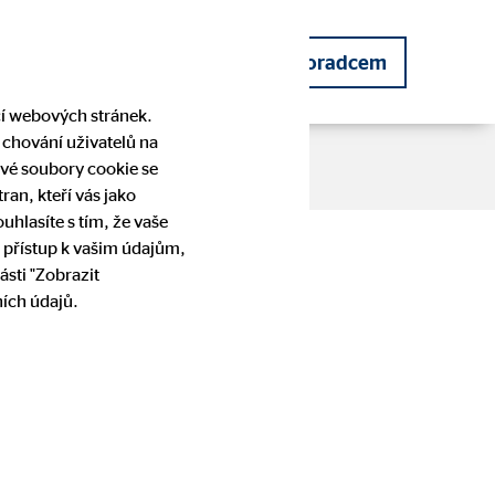
 poradce
Staňte se finančním poradcem
cí webových stránek.
 chování uživatelů na
vé soubory cookie se
an, kteří vás jako
hlasíte s tím, že vaše
vývoji
 přístup k vašim údajům,
CSR
Zajištění příjmů
Pobídky
Zájem o spolupráci
ásti "Zobrazit
ích údajů.
roku 2020