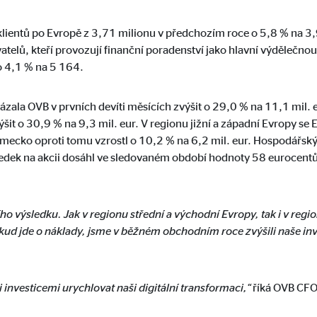
ie_consent_v2
klientů po Evropě z 3,71 milionu v předchozím roce o 5,8 % na 3,9
dshape
telů, kteří provozují finanční poradenství jako hlavní výdělečno
o 4,1 % na 5 164.
ní nastavení souhlasu
k
ala OVB v prvních devíti měsících zvýšit o 29,0 % na 11,1 mil. eu
t o 30,9 % na 9,3 mil. eur. V regionu jižní a západní Evropy se EB
ěmecko oproti tomu vzrostl o 10,2 % na 6,2 mil. eur. Hospodářský
sledek na akcii dosáhl ve sledovaném období hodnoty 58 eurocen
. Tyto informace nám pomáhají pochopit, jak návštěvníci používají naše 
ího výsledku. Jak v regionu střední a východní Evropy, tak i v re
pokud jde o náklady, jsme v běžném obchodním roce zvýšili naše inv
 _gat_UA-41411249-6, _gid
le Ireland Ltd.
investicemi urychlovat naši digitální transformaci,“
říká OVB CFO
mažďování statistických údajů k užívání webové stránky