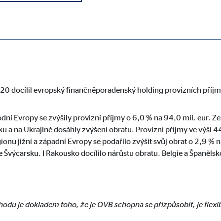
20.
Holding OVB pokračoval v dosavadním pozitivním vývoji obchodu
potřebné pro správné fungování webových stránek.
0 docílil evropský finančněporadenský holding provizních příjmů
odní Evropy se zvýšily provizní příjmy o 6,0 % na 94,0 mil. eur. Z
 a na Ukrajině dosáhly zvýšení obratu. Provizní příjmy ve výši 4
ypo_user
nu jižní a západní Evropy se podařilo zvýšit svůj obrat o 2,9 % na
3 Association
e Švýcarsku. I Rakousko docílilo nárůstu obratu. Belgie a Španěls
ení uživatelských nastavení
nce
hodu je dokladem toho, že je OVB schopna se přizpůsobit, je flexib