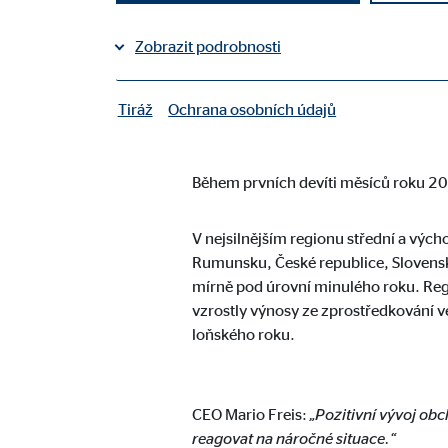
Sdílet na Facebooku
Zobrazit podrobnosti
Sdílet na LinkedInu
Tiráž
Ochrana osobních údajů
|
Nezbytné cookies
Kolín nad Rýnem, 10. listopadu 20
Nezbytné cookies umožňují základní funkce a jsou 
Během prvních devíti měsíců roku 202
Uživatelská nastavení
V nejsilnějším regionu střední a vých
Rumunsku, České republice, Slovensku
Označení:
fe_t
mírně pod úrovní minulého roku. Regio
Poskytovatel:
TYPO
vzrostly výnosy ze zprostředkování v
loňského roku.
Účel:
Ulož
Doba platnosti cookies:
sea
CEO Mario Freis:
„Pozitivní vývoj obc
Souhlas s používáním cookies
reagovat na náročné situace.“