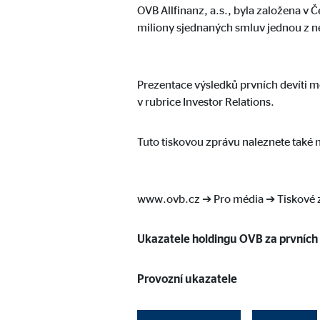
OVB Allfinanz, a.s., byla založena v 
Označení:
goo
miliony sjednaných smluv jednou z n
Poskytovatel:
Goog
Účel:
Vklá
Prezentace výsledků prvních devíti 
Doba platnosti cookies:
24 
v rubrice Investor Relations.
Adform | Empfänger: OVB, Adform A/S
Tuto tiskovou zprávu naleznete také n
Označení:
uid,
Poskytovatel:
Adf
www.ovb.cz ➔ Pro média ➔ Tiskové 
Účel:
ad 
Ukazatele holdingu OVB za prvních
Doba platnosti cookies:
2 mě
Provozní ukazatele
Marketingové soubory cookie