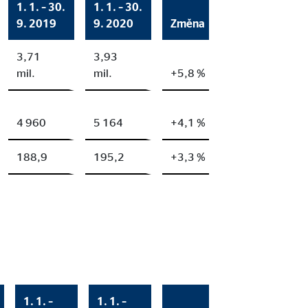
ání personalizované reklamy. Za tímto účelem jsou data předávána třetím 
1. 1. – 30.
1. 1. – 30.
9. 2019
9. 2020
Změna
3,71
3,93
mil.
mil.
+5,8 %
 C
orm A/S
4 960
5 164
+4,1 %
campaign
188,9
195,2
+3,3 %
síce
1. 1. –
1. 1. –