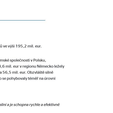
 v roce 2020 i ve třetím čtvrtletí.
 ve výši 195,2 mil. eur.
emské společnosti v Polsku,
4,6 mil. eur v regionu Německo ležely
 56,5 mil. eur. Obzvláště silně
ko se pohybovaly téměř na úrovni
ilní a je schopna rychle a efektivně