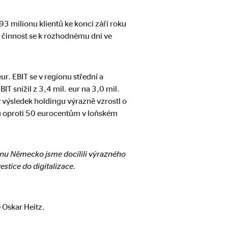
3 milionu klientů ke konci září roku
u činnost se k rozhodnému dni ve
r. EBIT se v regionu střední a
IT snížil z 3,4 mil. eur na 3,0 mil.
 výsledek holdingu výrazně vzrostl o
tů oproti 50 eurocentům v loňském
webové stránky.
gionu Německo jsme docílili výrazného
estice do digitalizace.
 Oskar Heitz.