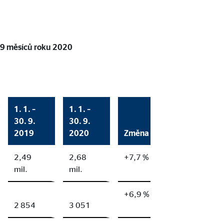
h 9 měsíců roku 2020
1. 1. –
1. 1. –
30. 9.
30. 9.
2019
2020
Změna
2,49
2,68
+7,7 %
mil.
mil.
+6,9 %
2 854
3 051