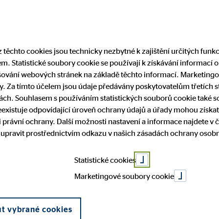
Najít finančního
 těchto cookies jsou technicky nezbytné k zajištění určitých funk
. Statistické soubory cookie se používají k získávání informací o
Servis
Kariéra
Pro média
ování webových stránek na základě těchto informací. Marketingo
. Za tímto účelem jsou údaje předávány poskytovatelům třetích str
ch. Souhlasem s používáním statistických souborů cookie také sou
 v pozitivním 
existuje odpovídající úroveň ochrany údajů a úřady mohou získat
radci
čení na stáří
kace / reklamace
i zahájení spolupráce
médiích
Naši partneři
Zdraví
Právní ujednání
Kvalifikace
 právní ochrany. Další možnosti nastavení a informace najdete v č
 upravit prostřednictvím odkazu v našich zásadách ochrany osobn
íběhy
kodex
Whistleblowing
etím čtvrtletí 
Statistické cookies
Marketingové soubory cookie
ut vybrané cookies