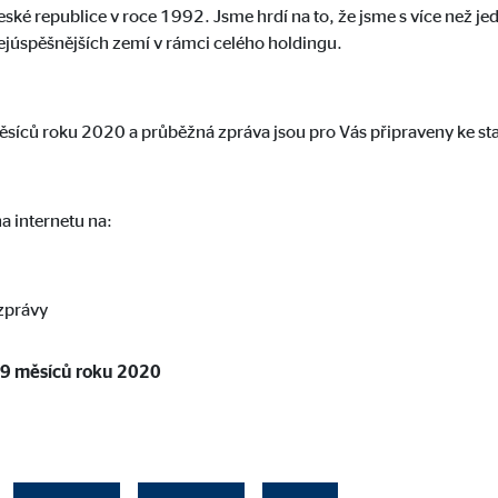
České republice v roce 1992. Jsme hrdí na to, že jsme s více než je
gle_maps
ejúspěšnějších zemí v rámci celého holdingu.
le Ireland Ltd.
dání interaktivních map Google
měsíců roku 2020 a průběžná zpráva jsou pro Vás připraveny ke s
měsíců
a internetu na:
 C
orm A/S
zprávy
campaign
 9 měsíců roku 2020
síce