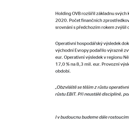
Označení:
cook
Holding OVB rozšířil základnu svých 
Poskytovatel:
min
2020. Počet finančních zprostředkova
srovnání s předchozím rokem zvýšil 
Účel:
Říze
Doba platnosti cookies:
1 ro
Operativní hospodářský výsledek dokáz
východní Evropy podařilo výrazně zvýši
eur. Operativní výsledek v regionu N
Statistické cookies
17,0 % na 8,3 mil. eur. Provozní vý
období.
Statistické cookies shromažďují informace anonymně
„Obzvláště se těším z růstu operativn
Google Analytics
růstu EBIT. Při neustálé disciplíně, 
Označení:
_ga,
Poskytovatel:
Goog
I v budoucnu budeme dále rostoucími 
Účel:
Shro