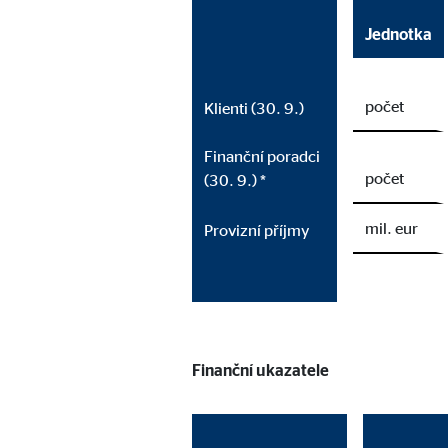
Marketingové soubory cookie se používají k zobrazov
návštěvníky napříč webovými stránkami.
Jednotka
Adform | Příjemce: OVB, Adform A/S
počet
Klienti (30. 9.)
Označení:
uid,
Finanční poradci
Poskytovatel:
Adf
počet
(30. 9.) *
Účel:
ad 
mil. eur
Provizní příjmy
Doba platnosti cookies:
2 mě
Finanční ukazatele