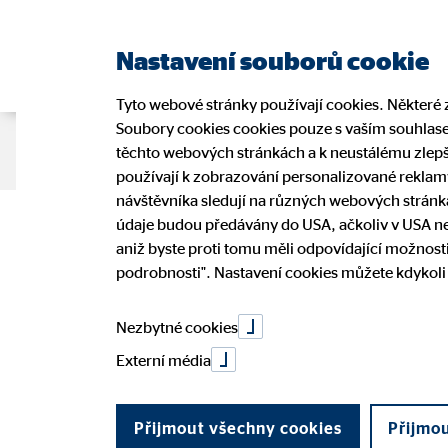
Nastavení souborů cookie
Tyto webové stránky používají cookies. Některé z
Soubory cookies cookies pouze s vaším souhlasem
O nás
Finanční řešení
Blog
těchto webových stránkách a k neustálému zlepš
používají k zobrazování personalizované reklamy
návštěvníka sledují na různých webových stránká
OVB pokračuje
údaje budou předávány do USA, ačkoliv v USA ne
My v Evropě
Náš model poradenství
Naši poradci
Výhody práce
Tiskové zprávy
Naši po
Zabezpe
Komuni
Možnost
OVB v 
aniž byste proti tomu měli odpovídající možnosti
podrobnosti". Nastavení cookies můžete kdykoli
Historie společnosti
Budování majetku
Ochrana osobních údajů
OVB př
Etický 
obchodu ve tř
Nezbytné cookies
Externí média
25. listopadu 2020
|
OVB Allfinanz, a.s.
Přijmout všechny cookies
Přijmo