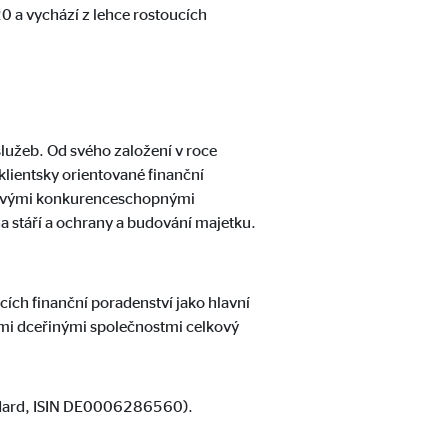
0 a vychází z lehce rostoucích
o obsahu již nevyžaduje
lužeb. Od svého založení v roce
lientsky orientované finanční
a svými konkurenceschopnými
na stáří a ochrany a budování majetku.
ch finanční poradenství jako hlavní
ými dceřinými společnostmi celkový
andard, ISIN DE0006286560).