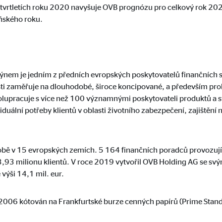
 čtvrtletích roku 2020 navyšuje OVB prognózu pro celkový rok 202
6 měsíců
oňského roku.
ovány. Pokud jsou cookies z externích médií akceptovány, přístup k tomut
ýnem je jedním z předních evropských poskytovatelů finančních s
ti zaměřuje na dlouhodobé, široce koncipované, a především prok
olupracuje s více než 100 významnými poskytovateli produktů 
duální potřeby klientů v oblasti životního zabezpečení, zajištění 
tube
le Ireland Ltd.
bě v 15 evropských zemích. 5 164 finančních poradců provozující
3,93 milionu klientů. V roce 2019 vytvořil OVB Holding AG se sv
dání videí
 výši 14,1 mil. eur.
měsíců
 2006 kótován na Frankfurtské burze cenných papírů (Prime St