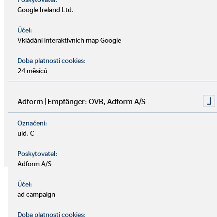
akceleraci. U stavební spořitelny jako první partnerské
Google Ireland Ltd.
společnosti však měla OVB v nabídce pouze jeden
produkt. To se mělo ale rychle změnit.
Účel:
Vkládání interaktivních map Google
Doba platnosti cookies:
24 měsíců
Adform | Empfänger: OVB, Adform A/S
Označení:
uid, C
Poskytovatel:
Adform A/S
OVB v celé Evropě
Účel:
ad campaign
JSME TU PRO TEBE
Doba platnosti cookies: