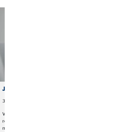
Jiný úhel pohledu
30. srpna 2022
Vlastní bydlení je pro většinu lidí synonymem stability. Teplo
rodinného krbu je ale někdy potřeba krapet rozšířit – třeba kvůli
narození potomka. Myšlenky na větší byt tak spojily cesty