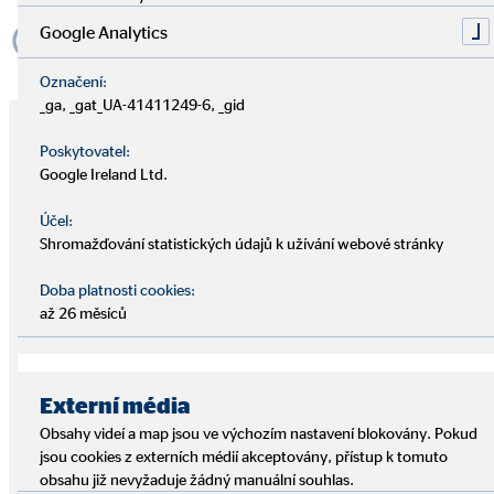
Google Analytics
Označení:
_ga, _gat_UA-41411249-6, _gid
1970 – Správný nápad ve správnou dobu
Poskytovatel:
Google Ireland Ltd.
Účel:
Shromažďování statistických údajů k užívání webové stránky
Doba platnosti cookies:
až 26 měsíců
Externí média
Obsahy videí a map jsou ve výchozím nastavení blokovány. Pokud
V roce 1970 byl v Kolíně nad Rýnem v Severním Porýní-
jsou cookies z externích médií akceptovány, přístup k tomuto
Vestfálsku položen základní kámen mezinárodního
obsahu již nevyžaduje žádný manuální souhlas.