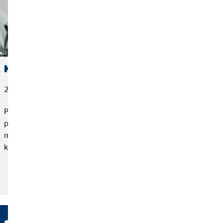
Klientem za pět minut dvanáct
20. června 2022
Pan Stanislav Kandl kývl na schůzku s Janou Koudelkovou až
po několika letech od prvního kontaktu. Finančního poradce
měl a říkal si, že ho nic netlačí. Opak ale byl pravdou a úprava
krytí rizik přišla opravdu za pět minut dvanáct.
Přečtěte si článek