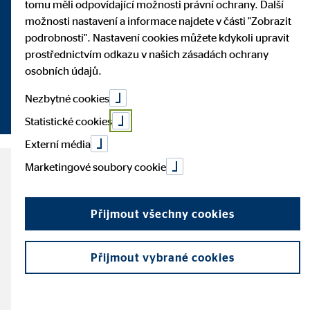
tomu měli odpovídající možnosti právní ochrany. Další
možnosti nastavení a informace najdete v části "Zobrazit
Evropě
podrobnosti". Nastavení cookies můžete kdykoli upravit
prostřednictvím odkazu v našich zásadách ochrany
osobních údajů.
Již 55 let doprovázíme klienty v Evropě na jejich finanční
Nezbytné cookies
cestě
Statistické cookies
Externí média
Marketingové soubory cookie
55 let OVB – 55 let finančního
poradenství v Evropě
Přijmout všechny cookies
Přijmout vybrané cookies