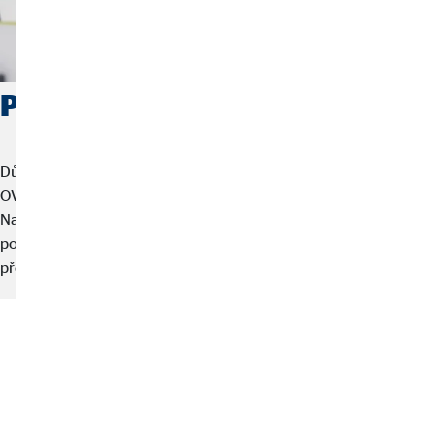
Proč OVB – tvé výhody
Důvěra je založena na stálosti, transparentnosti a odbornosti.
OVB sází na partnerské poradenství a dlouhodobou podporu.
Naše zkušenosti, naše síť finančních poradců i naše poslání
poskytovat poradenství přispívají k tomu, že dnes patříme mezi
přední finančněporadenské společnosti v celé Evropě.
Jak popisují klienti své
zkušenosti s námi?