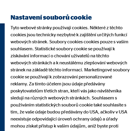
Najít finančního poradce
Nastavení souborů cookie
Tyto webové stránky používají cookies. Některé z těchto
cookies jsou technicky nezbytné k zajištění určitých funkcí
webových stránek. Soubory cookies cookies pouze s vaším
souhlasem. Statistické soubory cookie se používají k
získávání informací o chování uživatelů na těchto
webových stránkách a k neustálému zlepšování webových
stránek na základě těchto informací. Marketingové soubory
cookie se používají k zobrazování personalizované
reklamy. Za tímto účelem jsou údaje předávány
poskytovatelům třetích stran, kteří vás jako návštěvníka
sledují na různých webových stránkách. Souhlasem s
používáním statistických souborů cookie také souhlasíte s
55 let finančního
tím, že vaše údaje budou předávány do USA, ačkoliv v USA
neexistuje odpovídající úroveň ochrany údajů a úřady
mohou získat přístup k vašim údajům, aniž byste proti
poradenství v