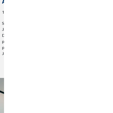
A od auta chytl i dům
10. srpna 2022
Simona Řehulková se s oblastním ředitelem OVB Tomášem
Jakubíkem poprvé zkontaktovala před více než 8 lety.
Důvodem byla chystaná rekonstrukce koupelen, na kterou
potřebovali Řehulkovi úvěr. Ale Tomáš Jakubík se jako správný
profesionál v oboru podíval na kompletní finanční portfolio.
Ještě že tak.
Přečtěte si článek