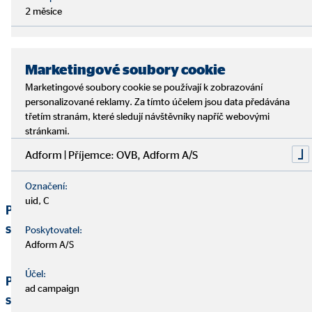
2 měsíce
Marketingové soubory cookie
Marketingové soubory cookie se používají k zobrazování
personalizované reklamy. Za tímto účelem jsou data předávána
třetím stranám, které sledují návštěvníky napříč webovými
stránkami.
Adform | Příjemce: OVB, Adform A/S
Označení:
uid, C
Působíme v 16 zemích a spojujeme místní know-how
s mezinárodní silou.
Poskytovatel:
Adform A/S
Účel:
Působíme v 16 zemích a spojujeme místní know-how
ad campaign
s mezinárodní silou.