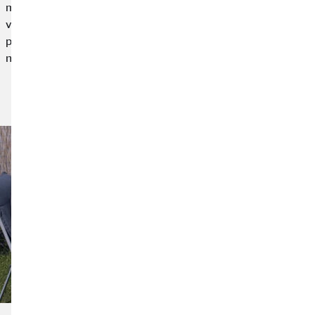
manželů Tomečkových a Dominika Baráka, oblastního
vedoucího OVB. Na původní plán stěhování ale stačil jiný úhel
pohledu a mladému páru pomohl vyřešit hned tři starosti
naráz.
Přečtěte si článek