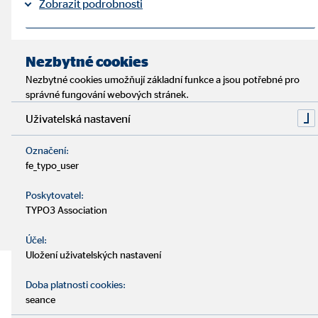
Zobrazit podrobnosti
Tiráž
Ochrana osobních údajů
|
Nezbytné cookies
55 let OVB
Nezbytné cookies umožňují základní funkce a jsou potřebné pro
správné fungování webových stránek.
Od roku 1970 jsme synonymem důvěry, stability a
Uživatelská nastavení
spolehlivosti v oblasti finančního poradenství. Naše práce se
opírá o více než pět desetiletí zkušeností. Včera, dnes i v
Označení:
budoucnosti.
fe_typo_user
Poskytovatel:
TYPO3 Association
Účel:
Uložení uživatelských nastavení
55 let zkušeností – 55 let
Doba platnosti cookies:
seance
důvěry