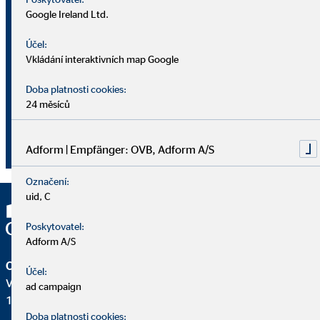
souhlasila“, vypráví Janka. Ze začátku považovala práci
Google Ireland Ltd.
v OVB jen jako vedlejší příjem k hlavnímu zaměstnání.
Zúčastnila se mnoha školení a sbírala první zkušenosti. Po
Účel:
dvou letech se rozhodla dát výpověď ve státním podniku a
Vkládání interaktivních map Google
začala plně pracovat pro OVB. „Dnes mě naplňuje pomáhat
druhým lidem a všem vyprávím náš příběh, který nakonec
Doba platnosti cookies:
dopadl tak dobře.“ Svou ženou se nechal inspirovat také
24 měsíců
Peter a stal se po nějaké době poradcem OVB. „Během roku
se náš každodenní život kompletně od základů změnil. Díky
Adform | Empfänger: OVB, Adform A/S
OVB se teď podstatně zvýšila kvalita našeho života.“
Označení:
uid, C
Poskytovatel:
Adform A/S
OVB Allfinanz, a.s.
Účel:
V Parku 2343/24
ad campaign
148 00 Praha 4 – Chodov
Doba platnosti cookies: