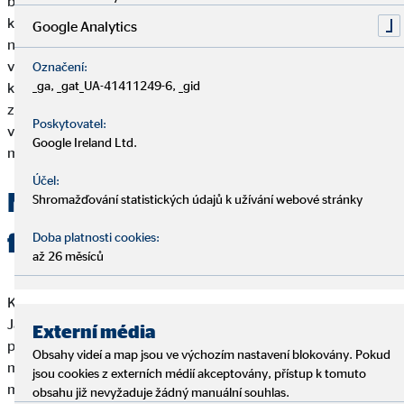
bylo jim již přes 40 let. Museli prodat třípokojový byt, ve
kterém spolu mnoho let bydleli. Získali tak sice hotovost, ta ale
Google Analytics
nepokryla veškerou výši nákladů. „Museli jsme si neplánovaně
vzít další úvěry, což mělo obrovské důsledky na náš
Označení:
_ga, _gat_UA-41411249-6, _gid
každodenní život. Stali se z nás otroci našich finančních
závazků. Veškeré peníze jsme vložili do splácení úvěrů.“,
Poskytovatel:
vysvětluje Janka. Často jim nezůstávaly peníze ani na jídlo a
Google Ireland Ltd.
museli jim pomáhat vlastní děti.
Účel:
Nový začátek díky
Shromažďování statistických údajů k užívání webové stránky
finančnímu poradenství
Doba platnosti cookies:
až 26 měsíců
Když byla jejich situace stále více bezvýchodnější, rozhodli se
Janka a Peter na doporučení svého kamaráda využít pomoc
Externí média
poradkyně OVB, paní Urbašíkové. Díky jejímu know-how
Obsahy videí a map jsou ve výchozím nastavení blokovány. Pokud
mohla rodina pomocí úpravy splátkového kalendáře snížit své
jsou cookies z externích médií akceptovány, přístup k tomuto
měsíční splátky o více než polovinu. „Spadl nám obrovský
obsahu již nevyžaduje žádný manuální souhlas.