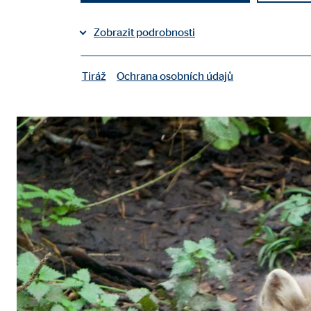
Sdílet na Facebooku
Zobrazit podrobnosti
Sdílet na LinkedInu
Tiráž
Ochrana osobních údajů
|
Nezbytné cookies
Nezbytné cookies umožňují základní funkce a jsou 
Uživatelská nastavení
Označení:
fe_t
Poskytovatel:
TYPO
Účel:
Ulož
Doba platnosti cookies:
sea
Souhlas s používáním cookies