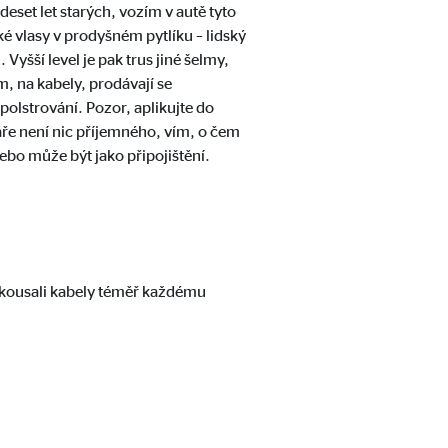
eset let starých, vozím v autě tyto
 vlasy v prodyšném pytlíku – lidský
Vyšší level je pak trus jiné šelmy,
m, na kabely, prodávají se
polstrování. Pozor, aplikujte do
váře není nic příjemného, vím, o čem
ebo může být jako připojištění.
řekousali kabely téměř každému