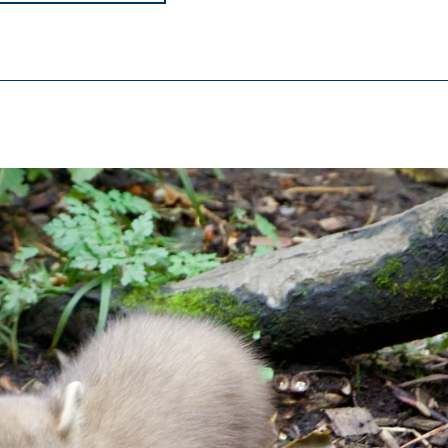
potřebné pro správné fungování webových stránek.
ypo_user
3 Association
ení uživatelských nastavení
nce