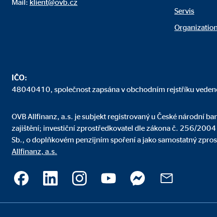
Mail:
klient@ovb.cz
Servis
Organization
IČO:
48040410, společnost zapsána v obchodním rejstříku veden
OVB Allfinanz, a.s. je subjekt registrovaný u České národní b
zajištění; investiční zprostředkovatel dle zákona č. 256/200
Sb., o doplňkovém penzijním spoření a jako samostatný zpros
Allfinanz, a.s.