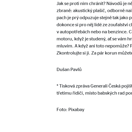
Jak se proti nim chránit? Návodů je n
Označení:
goo
zbraně: akustický plašič, odborně na
pach je prý odpuzuje stejně tak jako p
Poskytovatel:
Goog
dokonce si pro něj lidé ze zoufalství
Účel:
Vklá
v autopotřebách nebo na benzince. Cca
motoru, když je studený, ať se vám hn
Doba platnosti cookies:
24 
mluvím. A když ani toto nepomůže? Při
Zkontrolujte si ji. Za pár korun můžete 
Adform | Empfänger: OVB, Adform A/S
Dušan Pavlů
Označení:
uid,
Poskytovatel:
Adf
* Tisková zpráva Generali Česká poji
Účel:
ad 
třetímu řidiči, místo babských rad p
Doba platnosti cookies:
2 mě
Foto: Pixabay
Marketingové soubory cookie