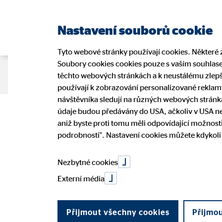
Nastavení souborů cookie
Tyto webové stránky používají cookies. Některé z
Soubory cookies cookies pouze s vaším souhlasem
O nás
Finanční řešení
Blog
těchto webových stránkách a k neustálému zlepš
používají k zobrazování personalizované reklamy
návštěvníka sledují na různých webových stránká
Obvykle není 
údaje budou předávány do USA, ačkoliv v USA ne
My v Evropě
Náš model poradenství
Naši poradci
Výhody práce
Tiskové zprávy
Naši po
Zabezpe
Komuni
Možnost
OVB v 
aniž byste proti tomu měli odpovídající možnosti
podrobnosti". Nastavení cookies můžete kdykoli
Historie společnosti
Budování majetku
Ochrana osobních údajů
OVB př
Etický 
velké škody. Z
Nezbytné cookies
Externí média
04. listopadu 2020
|
OVB Allfinanz, a.s.
Přijmout všechny cookies
Přijmo