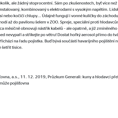
ěkolik, ale žádný stoprocentní. Sám po zkušenostech, byť více než d
gle_maps
instalovaný, kombinovaný s elektrodami s vysokým napětím. Lidské
sí nebo kočičí chlupy... Údajně fungují i vonné kuličky do záchodu. 
le Ireland Ltd.
 chodí až do pavilonu šelem v ZOO. Spreje, speciální proti hlodavců
dání interaktivních map Google
 měsíčně obnovuji nástřik kabelů – ale opatrně, a již zmíněného 
ed nevypaří a stříkejte po větru! Dostat hořký aerosol přímo do t
měsíců
chází na řadu pojistka. Buď bývá součástí havarijního pojištění n
šetřit tisíce.
 C
orm A/S
šťovna, a.s., 11. 12. 2019, Průzkum Generali: kuny a hlodavci p
campaign
omůže pojišťovna
síce