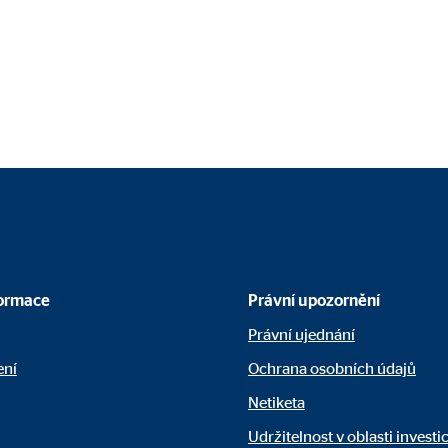
ání personalizované reklamy. Za tímto účelem jsou data předávána třetím 
 C
orm A/S
campaign
síce
formace
Právní upozornění
Právní ujednání
ení
Ochrana osobních údajů
Netiketa
Udržitelnost v oblasti invest