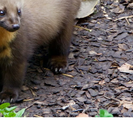
ie_consent_v2
dshape
ní nastavení souhlasu
k
. Tyto informace nám pomáhají pochopit, jak návštěvníci používají naše 
 _gat_UA-41411249-6, _gid
le Ireland Ltd.
mažďování statistických údajů k užívání webové stránky