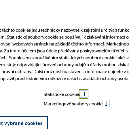
Najít finančního
 těchto cookies jsou technicky nezbytné k zajištění určitých funk
. Statistické soubory cookie se používají k získávání informací o
Servis
Kariéra
Pro média
ování webových stránek na základě těchto informací. Marketingo
. Za tímto účelem jsou údaje předávány poskytovatelům třetích str
ch. Souhlasem s používáním statistických souborů cookie také sou
vidět, ale dok
existuje odpovídající úroveň ochrany údajů a úřady mohou získat
radci
čení na stáří
kace / reklamace
i zahájení spolupráce
médiích
Naši partneři
Zdraví
Právní ujednání
Kvalifikace
 právní ochrany. Další možnosti nastavení a informace najdete v č
 upravit prostřednictvím odkazu v našich zásadách ochrany osobn
íběhy
kodex
Whistleblowing
náte jí?
Statistické cookies
Marketingové soubory cookie
ut vybrané cookies