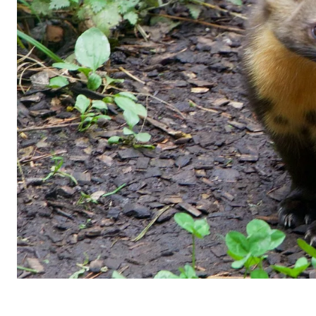
Označení:
cook
Poskytovatel:
min
Účel:
Říze
Doba platnosti cookies:
1 ro
Statistické cookies
Statistické cookies shromažďují informace anonymně
Google Analytics
Označení:
_ga,
Poskytovatel:
Goog
Účel:
Shro