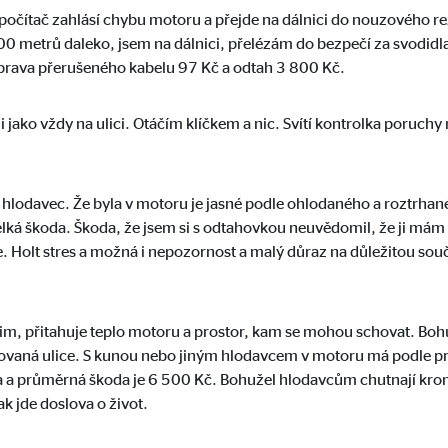
í počítač zahlásí chybu motoru a přejde na dálnici do nouzového 
6 měsíců
00 metrů daleko, jsem na dálnici, přelézám do bezpečí za svodid
Oprava přerušeného kabelu 97 Kč a odtah 3 800 Kč.
ji jako vždy na ulici. Otáčím klíčkem a nic. Svítí kontrolka poruc
ovány. Pokud jsou cookies z externích médií akceptovány, přístup k tomut
hlodavec. Že byla v motoru je jasné podle ohlodaného a roztrhan
elká škoda. Škoda, že jsem si s odtahovkou neuvědomil, že ji mám 
. Holt stres a možná i nepozornost a malý důraz na důležitou sou
tube
le Ireland Ltd.
im, přitahuje teplo motoru a prostor, kam se mohou schovat. Boh
dání videí
ntovaná ulice. S kunou nebo jiným hlodavcem v motoru má podle p
měsíců
a a průměrná škoda je 6 500 Kč. Bohužel hlodavcům chutnají kromě
k jde doslova o život.