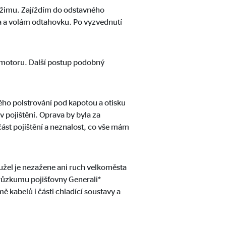
režimu. Zajíždím do odstavného
la a volám odtahovku. Po vyzvednutí
hy motoru. Další postup podobný
o obsahu již nevyžaduje
ého polstrování pod kapotou a otisku
v pojištění. Oprava by byla za
část pojištění a neznalost, co vše mám
užel je nezažene ani ruch velkoměsta
růzkumu pojišťovny Generali*
 kabelů i části chladící soustavy a