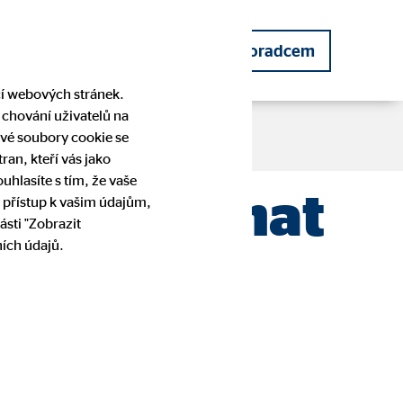
 poradce
Staňte se finančním poradcem
cí webových stránek.
 chování uživatelů na
vé soubory cookie se
an, kteří vás jako
hlasíte s tím, že vaše
áže napáchat
 přístup k vašim údajům,
CSR
Zajištění příjmů
Pobídky
Zájem o spolupráci
ásti "Zobrazit
ích údajů.