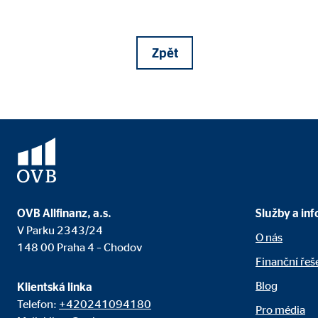
Marketingové soubory cookie se používají k zobrazov
návštěvníky napříč webovými stránkami.
Zpět
Adform | Příjemce: OVB, Adform A/S
Označení:
uid,
Poskytovatel:
Adf
Účel:
ad 
Doba platnosti cookies:
2 mě
OVB Allfinanz, a.s.
Služby a in
V Parku 2343/24
O nás
148 00 Praha 4 – Chodov
Finanční řeš
Blog
Klientská linka
Telefon:
+420241094180
Pro média