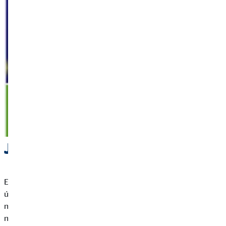
Jak se bránit
Existuje několik úrovní boje s phishingem: na uživatelské
úrovni zejména osvěta a dodržování bezpečnostních pravidel,
na softwarové úrovni je možné používat specializované
nástroje, které phishingové útoky umožňují detekovat a