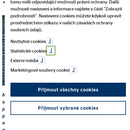
tomu měli odpovídající možnosti právní ochrany. Další
Sdílet na LinkedInu
možnosti nastavení a informace najdete v části "Zobrazit
podrobnosti". Nastavení cookies můžete kdykoli upravit
prostřednictvím odkazu v našich zásadách ochrany
osobních údajů.
Nezbytné cookies
Statistické cookies
Externí média
Marketingové soubory cookie
Přijmout všechny cookies
Najednou mi na mail přišlo několik zpráv z mé banky: „Žádost
o Vaši rychlou půjčku byla schválena, peníze jsme právě
Přijmout vybrané cookies
poukázali na Váš účet a můžete je začít čerpat“. Ale já o žádné
půjčky nežádal! A pak jsem jen bezmocně koukal, jak mi z
mého účtu někdo peníze odesílá na neznámé účty, aniž bych
mohl účet ovládat. Můj účet byl napaden internetovými