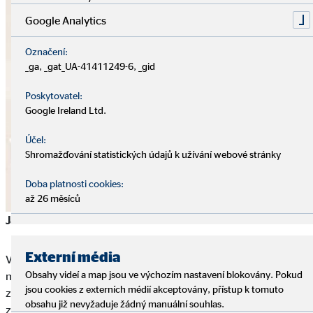
Google Analytics
Označení:
_ga, _gat_UA-41411249-6, _gid
Poskytovatel:
Google Ireland Ltd.
Účel:
Shromažďování statistických údajů k užívání webové stránky
Doba platnosti cookies:
až 26 měsíců
Jaké útoky registrujeme v poslední době?
Externí média
V poslední době se v České republice zaznamenalo vyšší
Obsahy videí a map jsou ve výchozím nastavení blokovány. Pokud
množství těchto útoků. Mezi nejčastější patří umístění drahého
jsou cookies z externích médií akceptovány, přístup k tomuto
zboží na bazar a s vyžádáním platby předem. Potenciální
obsahu již nevyžaduje žádný manuální souhlas.
zákazník netuší podvod, platbu provede a následně mu zbude