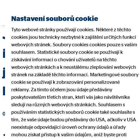
Najít finančního poradce
Nastavení souborů cookie
Tyto webové stránky používají cookies. Některé z těchto
Jak poznat
cookies jsou technicky nezbytné k zajištění určitých funkcí
webových stránek. Soubory cookies cookies pouze s vaším
internetový podvod a
souhlasem. Statistické soubory cookie se používají k
získávání informací o chování uživatelů na těchto
webových stránkách a k neustálému zlepšování webových
jak se proti němu
stránek na základě těchto informací. Marketingové soubory
cookie se používají k zobrazování personalizované
bránit?
reklamy. Za tímto účelem jsou údaje předávány
poskytovatelům třetích stran, kteří vás jako návštěvníka
sledují na různých webových stránkách. Souhlasem s
používáním statistických souborů cookie také souhlasíte s
03. března 2023
|
OVB Allfinanz, a.s.
tím, že vaše údaje budou předávány do USA, ačkoliv v USA
neexistuje odpovídající úroveň ochrany údajů a úřady
mohou získat přístup k vašim údajům, aniž byste proti
Sdílet na Facebooku