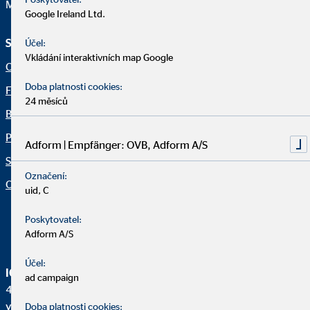
Mail:
klient@ovb.cz
Google Ireland Ltd.
Služby a informace
Právní upozornění
Účel:
Vkládání interaktivních map Google
O nás
Právní ujednání
Doba platnosti cookies:
Finanční řešení
Ochrana osobních údajů
24 měsíců
Blog
Netiketa
Pro média
Udržitelnost v oblasti
Adform | Empfänger: OVB, Adform A/S
investic/ESG
Servis
Označení:
Prohlášení o přístupnosti
Organization: "Fakta OVB"
uid, C
Nastavení souborů cookie
Poskytovatel:
Adform A/S
Účel:
IČO:
ad campaign
48040410, společnost zapsána v obchodním rejstříku
vedeném Městským soudem v Praze v oddílu B, vložce 9697
Doba platnosti cookies: