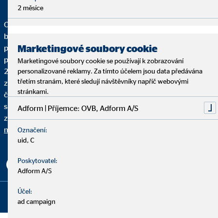
2 měsíce
OVB Allfinanz, a.s. je subjekt registrovaný u České národní
banky jako samostatný zprostředkovatel v postavení
Marketingové soubory cookie
pojišťovacího agenta dle zákona č. 170/2018 Sb., o distribuci
pojištění a zajištění; investiční zprostředkovatel dle zákona č.
Marketingové soubory cookie se používají k zobrazování
256/2004 Sb., o podnikání na kapitálovém trhu; samostatný
personalizované reklamy. Za tímto účelem jsou data předávána
třetím stranám, které sledují návštěvníky napříč webovými
zprostředkovatel doplňkového penzijního spoření dle zákona
stránkami.
č. 427/2011 Sb., o doplňkovém penzijním spoření a jako
samostatný zprostředkovatel spotřebitelských úvěrů dle
Adform | Příjemce: OVB, Adform A/S
zákona č. 257/2016 Sb., o spotřebitelském úvěru.
Informační
memorandum OVB Allfinanz, a.s.
Označení:
uid, C
Poskytovatel:
Adform A/S
Copyright © 2026 by OVB Allfinanz, a.s. ČR | All Rights
Účel:
ad campaign
Reserved