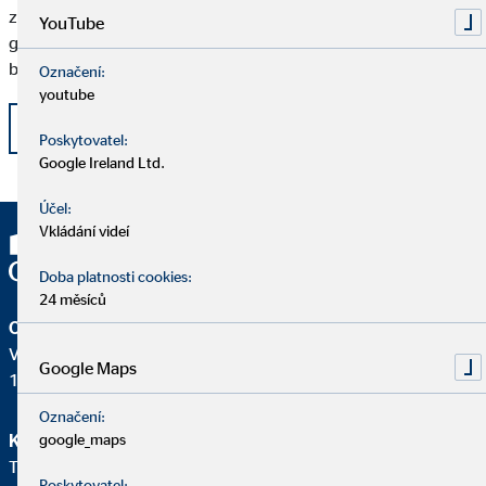
z největších přidaných hodnot služby OVB. Je důležité být
YouTube
gramotný, ale to v dnešní době nestačí. Ještě důležitější je totiž
být finančně gramotný.
Označení:
youtube
Zpět
Poskytovatel:
Google Ireland Ltd.
Účel:
Vkládání videí
Doba platnosti cookies:
24 měsíců
OVB Allfinanz, a.s.
V Parku 2343/24
Google Maps
148 00 Praha 4 – Chodov
Označení:
google_maps
Klientská linka
Telefon:
+420241094180
Poskytovatel: