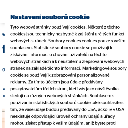
Najít finančního poradce
Nastavení souborů cookie
Tyto webové stránky používají cookies. Některé z těchto
Jak je důležitá
cookies jsou technicky nezbytné k zajištění určitých funkcí
webových stránek. Soubory cookies cookies pouze s vaším
finanční gramotnost
souhlasem. Statistické soubory cookie se používají k
získávání informací o chování uživatelů na těchto
webových stránkách a k neustálému zlepšování webových
stránek na základě těchto informací. Marketingové soubory
08. září 2020
|
OVB Allfinanz, a.s.
cookie se používají k zobrazování personalizované
reklamy. Za tímto účelem jsou údaje předávány
poskytovatelům třetích stran, kteří vás jako návštěvníka
Sdílet na Facebooku
sledují na různých webových stránkách. Souhlasem s
Sdílet na LinkedInu
používáním statistických souborů cookie také souhlasíte s
tím, že vaše údaje budou předávány do USA, ačkoliv v USA
neexistuje odpovídající úroveň ochrany údajů a úřady
mohou získat přístup k vašim údajům, aniž byste proti