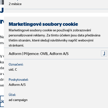
2 měsíce
Jak u nás vypadají možnosti
rozvoje?
Marketingové soubory cookie
Marketingové soubory cookie se používají k zobrazování
personalizované reklamy. Za tímto účelem jsou data předávána
Nečinnost u nás nikdy nezažijete. Díky našemu kariérnímu plánu
třetím stranám, které sledují návštěvníky napříč webovými
má každý stejné šance svého dalšího rozvoje.
stránkami.
Adform | Příjemce: OVB, Adform A/S
V OVB projde každý poradce kvalifikovaným a vícestupňovým
kariérním plánem, který umožňuje kontinuální postup. Dosažení
Označení:
dalšího kariérního stupně je vždy spojeno s teoretickým školením
uid, C
a vzděláváním a s praktickými zkušenostmi. Během pracovního
dne je každý z našich poradců podporován svým týmem a svým
Poskytovatel:
Adform A/S
vedoucím.
Účel:
ad campaign
Ucházet se o práci právě teď a začít s osobním rozvoje