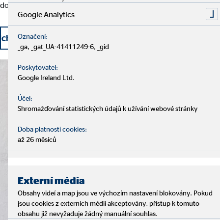
dosahovat jejich osobních cílů a přání.
Google Analytics
Označení:
cházet se o práci právě teď a využívat výhody této prá
_ga, _gat_UA-41411249-6, _gid
Poskytovatel:
Google Ireland Ltd.
Účel:
Shromažďování statistických údajů k užívání webové stránky
Doba platnosti cookies:
až 26 měsíců
Externí média
Obsahy videí a map jsou ve výchozím nastavení blokovány. Pokud
jsou cookies z externích médií akceptovány, přístup k tomuto
obsahu již nevyžaduje žádný manuální souhlas.