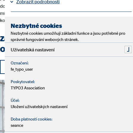
Zobrazit podrobnosti
dostat. Jestli už vás nebaví stereotypní pracovní den, chcete
místo toho být samostatní a zároveň chcete pracovat s
kompetentními a milými kolegy, pak jste tu správně.
Tiráž
Ochrana osobních údajů
|
Nezbytné cookies
Nezbytné cookies umožňují základní funkce a jsou potřebné pro
Začněte kariéru finančního poradce
správné fungování webových stránek.
OVB!
Uživatelská nastavení
Označení:
Ucházet se o práci právě teď
fe_typo_user
Poskytovatel:
TYPO3 Association
Účel:
Uložení uživatelských nastavení
Doba platnosti cookies:
seance