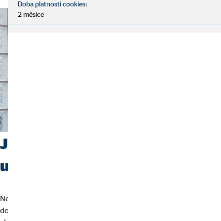
Doba platnosti cookies:
2 měsíce
Jaké předpoklady by měli
uchazeči mít?
Nezajímá nás váš životopis, ale kdo jste a kam směřujete. Pro
dobrého poradce jsou rozhodující pouze mezilidské vztahy a