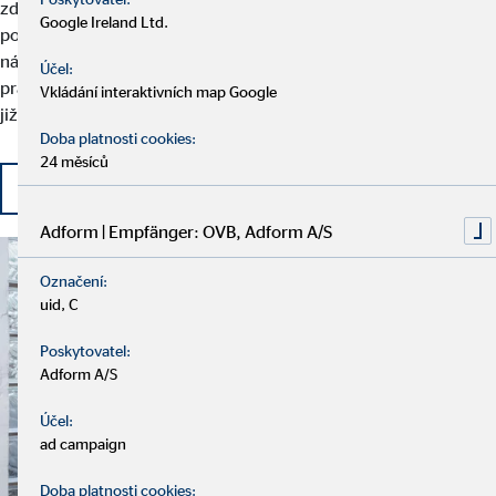
zde mohli v praxi aplikovat své teoretické znalosti. Nebo se
Google Ireland Ltd.
pokoušíte vrátit do práce po dlouhé přestávce? Žádný problém! U
nás se můžete flexibilně rozhodnout, kdy, kde a jak hodně chcete
Účel:
pracovat. Vítání jsou rovněž profesionálové z oblasti financí, kteří
Vkládání interaktivních map Google
již nevidí možnosti rozvoje ve svém současném zaměstnání.
Doba platnosti cookies:
24 měsíců
Začněte svou kariéru v OVB
Adform | Empfänger: OVB, Adform A/S
Označení:
uid, C
Poskytovatel:
Adform A/S
Účel:
ad campaign
Doba platnosti cookies: