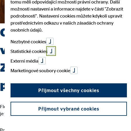
tomu měli odpovídající možnosti právní ochrany. Další
možnosti nastavení a informace najdete v části "Zobrazit
podrobnosti". Nastavení cookies můžete kdykoli upravit
prostřednictvím odkazu v našich zásadách ochrany
Chcete se profesně
osobních údajů.
Nezbytné cookies
vydat jinou cestou?
Statistické cookies
Externí média
Začněte svou kariéru
Marketingové soubory cookie
právě u nás!
Přijmout všechny cookies
Flexibilita, sebeurčení a naplňující práce, která má smysl a cíl – to
Přijmout vybrané cookies
je to, díky čemu je práce finančního poradce OVB tolik výjimečná.
Pouze vaše práce rozhoduje o tom, jak vysoko se u nás můžete