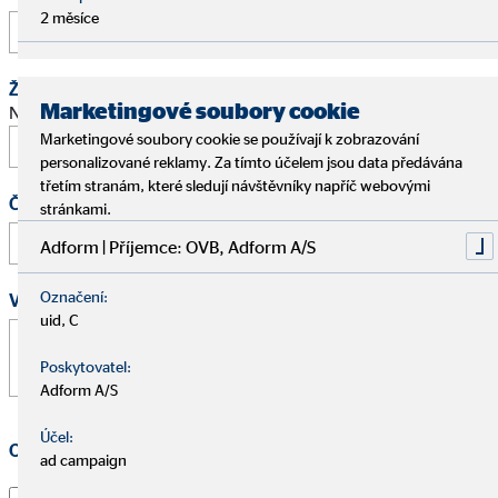
2 měsíce
Žádost o schůzku
Marketingové soubory cookie
Navrhněte prosím termín osobního pohovoru.
Marketingové soubory cookie se používají k zobrazování
personalizované reklamy. Za tímto účelem jsou data předávána
třetím stranám, které sledují návštěvníky napříč webovými
Čas
stránkami.
:
Adform | Příjemce: OVB, Adform A/S
Označení:
Vaše zpráva
*
uid, C
Poskytovatel:
Adform A/S
Účel:
Ochrana osobních údajů
*
ad campaign
Souhlasím s tím, že kontaktní údaje a přiřazení všech