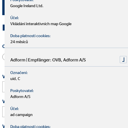
milan.hurny@ovbmail.cz
Google Ireland Ltd.
Účel:
Vkládání interaktivních map Google
Kontaktujte OVB Praha 1
Doba platnosti cookies:
24 měsíců
Oslovení
Pan
Paní
Jiné
Adform | Empfänger: OVB, Adform A/S
Označení:
Vaše jméno a příjmení
*
uid, C
Poskytovatel:
Adform A/S
Vaše e-mailová adresa
*
Účel:
ad campaign
Vaše telefonní číslo
Doba platnosti cookies: