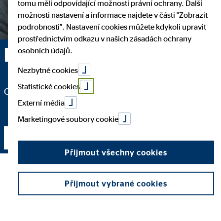
tomu měli odpovídající možnosti právní ochrany. Další
možnosti nastavení a informace najdete v části "Zobrazit
podrobnosti". Nastavení cookies můžete kdykoli upravit
prostřednictvím odkazu v našich zásadách ochrany
Milan Hurný — Praha 1
osobních údajů.
Nezbytné cookies
Statistické cookies
Obchodní vedoucí pro OVB Allfinanz, a.s.
Externí média
Marketingové soubory cookie
Navázat kontakt
Přijmout všechny cookies
Přijmout vybrané cookies