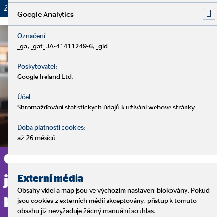
životním podmínkám.
Google Analytics
Označení:
_ga, _gat_UA-41411249-6, _gid
Poskytovatel:
Google Ireland Ltd.
Účel:
Shromažďování statistických údajů k užívání webové stránky
Doba platnosti cookies:
až 26 měsíců
Chcete se profesně vydat
jinou cestou? Začněte svou
Externí média
Obsahy videí a map jsou ve výchozím nastavení blokovány. Pokud
kariéru právě u nás!
jsou cookies z externích médií akceptovány, přístup k tomuto
obsahu již nevyžaduje žádný manuální souhlas.