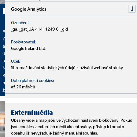
Radím systematicky
Google Analytics
Označení:
_ga, _gat_UA-41411249-6, _gid
Analýza, poradenství a servis – to jsou pilíře našich služeb.
Začínáme analýzou, na kterou si vyhradím dostatek času,
Poskytovatel:
abych vás poznal: Jak vypadá vaše finanční situace? Máte plány
Google Ireland Ltd.
do budoucna? Co si přejete, jaké jsou vaše cíle? Na základě
toho následuje poradenství, během kterého vám představím
Účel:
řešení financí šité na míru vašim individuálním požadavkům.
Shromažďování statistických údajů k užívání webové stránky
Kromě toho dochází k pravidelnému setkávání, aby bylo
Doba platnosti cookies:
možno vaše finanční plány přizpůsobit vaším aktuálním
až 26 měsíců
životním podmínkám.
Externí média
Obsahy videí a map jsou ve výchozím nastavení blokovány. Pokud
jsou cookies z externích médií akceptovány, přístup k tomuto
obsahu již nevyžaduje žádný manuální souhlas.