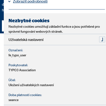
Zobrazit podrobnosti
doporučuji určité finanční řešení a do jaké míry se toto řešení
hodí právě pro vás a vaše individuální potřeby.
Tiráž
Ochrana osobních údajů
|
Nezbytné cookies
Navázat kontakt
Nezbytné cookies umožňují základní funkce a jsou potřebné pro
správné fungování webových stránek.
Uživatelská nastavení
Označení:
fe_typo_user
Poskytovatel:
TYPO3 Association
Účel:
Uložení uživatelských nastavení
Doba platnosti cookies:
seance