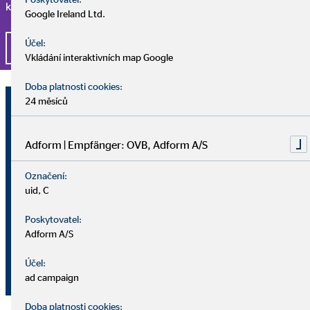
kompetentními a milými kolegy, pak jste tu správně.
Google Ireland Ltd.
Účel:
Ucházet se o práci právě teď
Vkládání interaktivních map Google
Doba platnosti cookies:
Leopold Nováček
24 měsíců
Oblastní kancelář pro OVB Allfinanz,
a.s.
Adform | Empfänger: OVB, Adform A/S
Označení:
Zvonařka 782 / 16
uid, C
61700 Brno
Poskytovatel:
+420 60 2339348
Adform A/S
( )
Účel:
leopold.novacek@ovbmail.cz
ad campaign
Doba platnosti cookies: