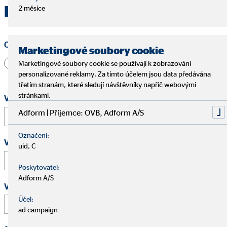
Kontaktujte OVB Brno
2 měsíce
Oslovení
Marketingové soubory cookie
Pan
Paní
Jiné
Marketingové soubory cookie se používají k zobrazování
personalizované reklamy. Za tímto účelem jsou data předávána
třetím stranám, které sledují návštěvníky napříč webovými
stránkami.
Vaše jméno a příjmení
*
Adform | Příjemce: OVB, Adform A/S
Označení:
Vaše e-mailová adresa
*
uid, C
Poskytovatel:
Adform A/S
Vaše telefonní číslo
Účel:
ad campaign