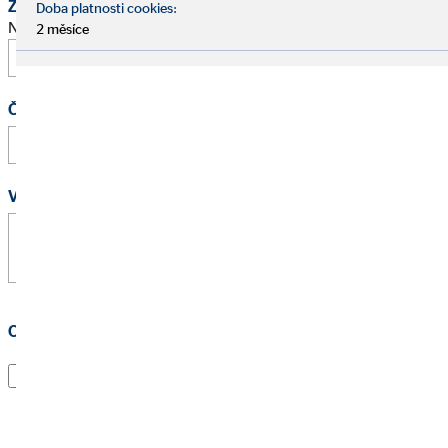
Žádost o schůzku
Doba platnosti cookies:
Navrhněte prosím termín osobního pohovoru.
2 měsíce
Čas
:
Vaše zpráva
*
Ochrana osobních údajů
*
Souhlasím s tím, že kontaktní údaje a přiřazení všech
dotazů budou uloženy.
Tento souhlas můžete odvolat kdykoliv s účinkem do
budoucnosti odesláním e-mailu na adresu