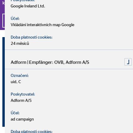
kompetentními a milými kolegy, pak jste tu správně.
Google Ireland Ltd.
Účel:
Ucházet se o práci právě teď
Vkládání interaktivních map Google
Doba platnosti cookies:
Ing. Michal Grygar
24 měsíců
Oblastní ředitelství pro OVB Allfinanz,
a.s.
Adform | Empfänger: OVB, Adform A/S
Označení:
Krnovská 39 / 54
uid, C
74601 Opava
Poskytovatel:
+420 73 4805344
Adform A/S
( )
Účel:
michal.grygar@ovbmail.cz
ad campaign
Doba platnosti cookies: