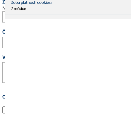
Žádost o schůzku
Doba platnosti cookies:
Navrhněte prosím termín osobního pohovoru.
2 měsíce
Čas
:
Vaše zpráva
*
Ochrana osobních údajů
*
Souhlasím s tím, že kontaktní údaje a přiřazení všech
dotazů budou uloženy.
Tento souhlas můžete odvolat kdykoliv s účinkem do
budoucnosti odesláním e-mailu na adresu