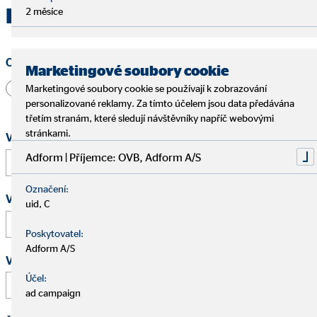
Kontaktujte OVB Opava
2 měsíce
Oslovení
Marketingové soubory cookie
Pan
Paní
Jiné
Marketingové soubory cookie se používají k zobrazování
personalizované reklamy. Za tímto účelem jsou data předávána
třetím stranám, které sledují návštěvníky napříč webovými
stránkami.
Vaše jméno a příjmení
*
Adform | Příjemce: OVB, Adform A/S
Označení:
Vaše e-mailová adresa
*
uid, C
Poskytovatel:
Adform A/S
Vaše telefonní číslo
Účel:
ad campaign