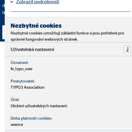
Zobrazit podrobnosti
doporučuji určité finanční řešení a do jaké míry se toto řešení
hodí právě pro vás a vaše individuální potřeby.
Tiráž
Ochrana osobních údajů
|
Nezbytné cookies
Navázat kontakt
Nezbytné cookies umožňují základní funkce a jsou potřebné pro
správné fungování webových stránek.
Uživatelská nastavení
Označení:
fe_typo_user
Poskytovatel:
TYPO3 Association
Účel:
Uložení uživatelských nastavení
Doba platnosti cookies:
seance