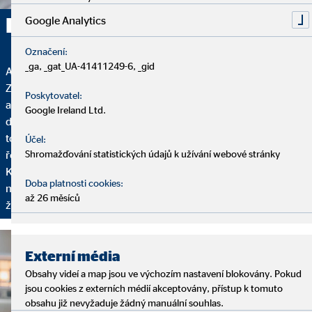
Radím systematicky
Google Analytics
Označení:
_ga, _gat_UA-41411249-6, _gid
Analýza, poradenství a servis – to jsou pilíře našich služeb.
Začínáme analýzou, na kterou si vyhradím dostatek času,
Poskytovatel:
abych vás poznal: Jak vypadá vaše finanční situace? Máte plány
Google Ireland Ltd.
do budoucna? Co si přejete, jaké jsou vaše cíle? Na základě
toho následuje poradenství, během kterého vám představím
Účel:
řešení financí šité na míru vašim individuálním požadavkům.
Shromažďování statistických údajů k užívání webové stránky
Kromě toho dochází k pravidelnému setkávání, aby bylo
Doba platnosti cookies:
možno vaše finanční plány přizpůsobit vaším aktuálním
až 26 měsíců
životním podmínkám.
Externí média
Obsahy videí a map jsou ve výchozím nastavení blokovány. Pokud
jsou cookies z externích médií akceptovány, přístup k tomuto
obsahu již nevyžaduje žádný manuální souhlas.