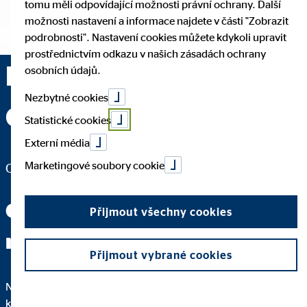
tomu měli odpovídající možnosti právní ochrany. Další
možnosti nastavení a informace najdete v části "Zobrazit
podrobnosti". Nastavení cookies můžete kdykoli upravit
prostřednictvím odkazu v našich zásadách ochrany
Ing. Michal Grygar —
osobních údajů.
Nezbytné cookies
Opava
Statistické cookies
Externí média
Marketingové soubory cookie
Oblastní ředitelství pro OVB Allfinanz, a.s.
Odbornou čínštinu ode mě
Přijmout všechny cookies
neuslyšíte.
Přijmout vybrané cookies
Nejdůležitější na dobrém poradenství je to, že rozumíte
každému kroku. Proto vám podrobně vysvětlím, proč