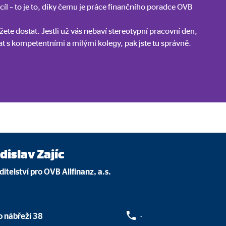
 cíl – to je to, díky čemu je práce finančního poradce OVB
gle_maps
te dostat. Jestli už vás nebaví stereotypní pracovní den,
le Ireland Ltd.
t s kompetentními a milými kolegy, pak jste tu správně.
dání interaktivních map Google
měsíců
 C
orm A/S
dislav Zajíc
campaign
itelství pro OVB Allfinanz, a.s.
síce
o nábřeží 38
-