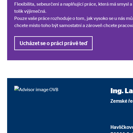
Flexibilita, sebeurčení a naplňující práce, která má smysl a
Označení:
goo
tolik výjimečná.
Pouze vaše práce rozhoduje o tom, jak vysoko se u nás může
Poskytovatel:
Goog
chcete místo toho být samostatní a zároveň chcete pracova
Účel:
Vklá
Doba platnosti cookies:
24 
Ucházet se o práci právě teď
Adform | Empfänger: OVB, Adform A/S
Označení:
uid,
Poskytovatel:
Adf
Ing. La
Účel:
ad 
Zemské řed
Doba platnosti cookies:
2 mě
Havlíčkov
Marketingové soubory cookie