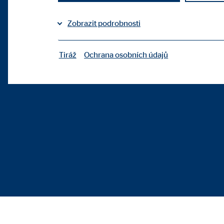
Zobrazit podrobnosti
Tiráž
Ochrana osobních údajů
|
Nezbytné cookies
Nezbytné cookies umožňují základní funkce a jsou 
Uživatelská nastavení
Označení:
fe_t
Poskytovatel:
TYPO
Účel:
Ulož
Doba platnosti cookies:
sea
Souhlas s používáním cookies