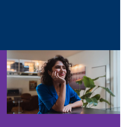
o obsahu již nevyžaduje