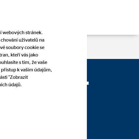
cí webových stránek.
 chování uživatelů na
vé soubory cookie se
an, kteří vás jako
hlasíte s tím, že vaše
 přístup k vašim údajům,
lav Zajíc —
ásti "Zobrazit
ích údajů.