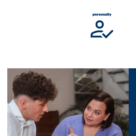
Označení:
cook
Poskytovatel:
min
Účel:
Říze
Doba platnosti cookies:
1 ro
Statistické cookies
Statistické cookies shromažďují informace anonymně
Google Analytics
Označení:
_ga,
Poskytovatel:
Goog
Účel:
Shro