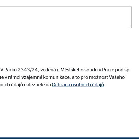
em V Parku 2343/24, vedená u Městského soudu v Praze pod sp.
líte v rámci vzájemné komunikace, a to pro možnost Vašeho
bních údajů naleznete na
Ochrana osobních údajů
.