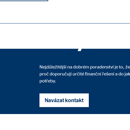
Zemské ředitelství pro OVB Allfinanz, a.s
Odbornou čín
neuslyšíte.
potřebné pro správné fungování webových stránek.
Nejdůležitější na dobrém poradenství je to,
proč doporučuji určité finanční řešení a do jak
ypo_user
potřeby.
3 Association
ení uživatelských nastavení
Navázat kontakt
nce