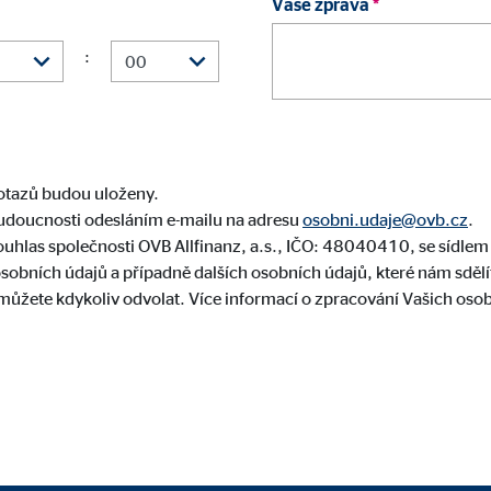
Vaše zpráva
*
:
dotazů budou uloženy.
budoucnosti odesláním e-mailu na adresu
osobni.udaje@ovb.cz
.
souhlas společnosti OVB Allfinanz, a.s., IČO: 48040410, se sídl
sobních údajů a případně dalších osobních údajů, které nám sdě
můžete kdykoliv odvolat. Více informací o zpracování Vašich oso