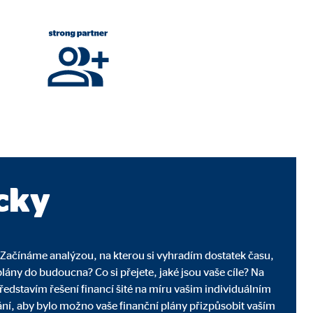
webové stránky.
cky
b. Začínáme analýzou, na kterou si vyhradím dostatek času,
lány do budoucna? Co si přejete, jaké jsou vaše cíle? Na
edstavím řešení financí šité na míru vašim individuálním
í, aby bylo možno vaše finanční plány přizpůsobit vaším