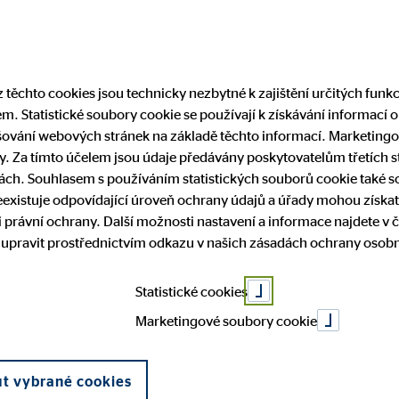
 těchto cookies jsou technicky nezbytné k zajištění určitých funk
. Statistické soubory cookie se používají k získávání informací o
ování webových stránek na základě těchto informací. Marketingo
. Za tímto účelem jsou údaje předávány poskytovatelům třetích str
ch. Souhlasem s používáním statistických souborů cookie také sou
existuje odpovídající úroveň ochrany údajů a úřady mohou získat
Ing. Ladis
 právní ochrany. Další možnosti nastavení a informace najdete v č
 upravit prostřednictvím odkazu v našich zásadách ochrany osobn
Statistické cookies
Ostrava
Marketingové soubory cookie
ut vybrané cookies