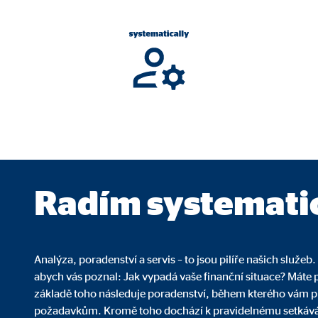
ie_consent_v2
dshape
ní nastavení souhlasu
k
. Tyto informace nám pomáhají pochopit, jak návštěvníci používají naše 
Radím systemati
 _gat_UA-41411249-6, _gid
Analýza, poradenství a servis – to jsou pilíře našich služe
abych vás poznal: Jak vypadá vaše finanční situace? Máte p
le Ireland Ltd.
základě toho následuje poradenství, během kterého vám př
mažďování statistických údajů k užívání webové stránky
požadavkům. Kromě toho dochází k pravidelnému setkáván