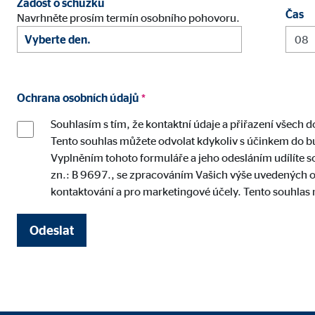
Žádost o schůzku
Čas
Navrhněte prosím termín osobního pohovoru.
Ochrana osobních údajů
*
Souhlasím s tím, že kontaktní údaje a přiřazení všech 
Tento souhlas můžete odvolat kdykoliv s účinkem do 
Vyplněním tohoto formuláře a jeho odesláním udílíte 
zn.: B 9697., se zpracováním Vašich výše uvedených o
kontaktování a pro marketingové účely. Tento souhlas 
Odeslat