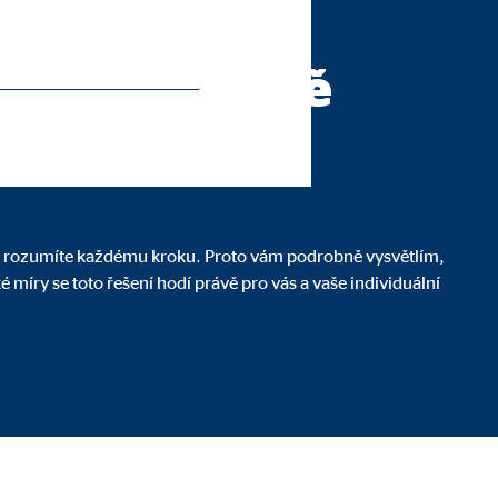
.
štinu ode mě
 že rozumíte každému kroku. Proto vám podrobně vysvětlím,
é míry se toto řešení hodí právě pro vás a vaše individuální