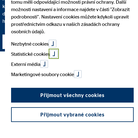
tomu měli odpovídající možnosti právní ochrany. Další
každému kroku. Proto vám podrobně vysvětlím, proč
možnosti nastavení a informace najdete v části "Zobrazit
doporučuji určité finanční řešení a do jaké míry se toto řešení
podrobnosti". Nastavení cookies můžete kdykoli upravit
hodí právě pro vás a vaše individuální potřeby.
prostřednictvím odkazu v našich zásadách ochrany
osobních údajů.
Navázat kontakt
Nezbytné cookies
Statistické cookies
Externí média
Marketingové soubory cookie
Přijmout všechny cookies
Přijmout vybrané cookies