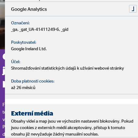
Google Analytics
Označení:
_ga, _gat_UA-41411249-6, _gid
Poskytovatel:
Google Ireland Ltd.
Chcete se profesně vydat
Účel:
jinou cestou? Začněte svou
Shromažďování statistických údajů k užívání webové stránky
Doba platnosti cookies:
kariéru právě u nás!
až 26 měsíců
Flexibilita, sebeurčení a naplňující práce, která má smysl a cíl –
to je to, díky čemu je práce finančního poradce OVB tolik
Externí média
výjimečná.
Obsahy videí a map jsou ve výchozím nastavení blokovány. Pokud
Pouze vaše práce rozhoduje o tom, jak vysoko se u nás můžete
jsou cookies z externích médií akceptovány, přístup k tomuto
dostat. Jestli už vás nebaví stereotypní pracovní den, chcete
obsahu již nevyžaduje žádný manuální souhlas.