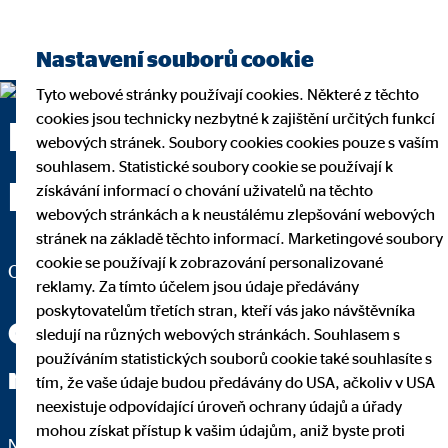
Nastavení souborů cookie
Tyto webové stránky používají cookies. Některé z těchto
cookies jsou technicky nezbytné k zajištění určitých funkcí
Ing. Jaroslav Kubát —
webových stránek. Soubory cookies cookies pouze s vaším
souhlasem. Statistické soubory cookie se používají k
Karlovy Vary
získávání informací o chování uživatelů na těchto
webových stránkách a k neustálému zlepšování webových
stránek na základě těchto informací. Marketingové soubory
cookie se používají k zobrazování personalizované
Oblastní kancelář pro OVB Allfinanz, a.s.
reklamy. Za tímto účelem jsou údaje předávány
poskytovatelům třetích stran, kteří vás jako návštěvníka
Odbornou čínštinu ode mě
sledují na různých webových stránkách. Souhlasem s
používáním statistických souborů cookie také souhlasíte s
neuslyšíte.
tím, že vaše údaje budou předávány do USA, ačkoliv v USA
neexistuje odpovídající úroveň ochrany údajů a úřady
mohou získat přístup k vašim údajům, aniž byste proti
Nejdůležitější na dobrém poradenství je to, že rozumíte