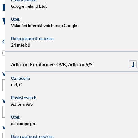
Kontaktujte OVB Karlovy
Google Ireland Ltd.
Vary
Účel:
Vkládání interaktivních map Google
Doba platnosti cookies:
Oslovení
24 měsíců
Pan
Paní
Jiné
Adform | Empfänger: OVB, Adform A/S
Vaše jméno a příjmení
*
Označení:
uid, C
Poskytovatel:
Vaše e-mailová adresa
*
Adform A/S
Účel:
ad campaign
Vaše telefonní číslo
Doba platnosti cookies: