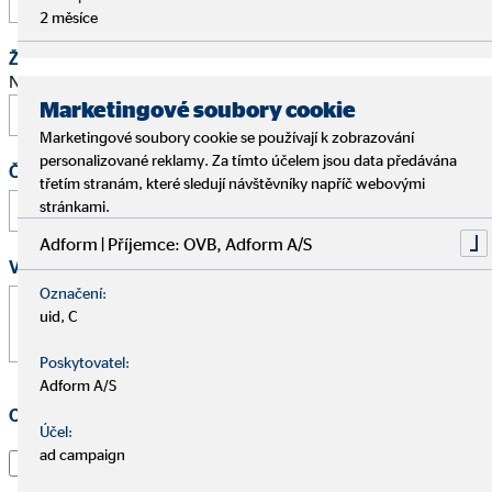
2 měsíce
Žádost o schůzku
Navrhněte prosím termín osobního pohovoru.
Marketingové soubory cookie
Marketingové soubory cookie se používají k zobrazování
personalizované reklamy. Za tímto účelem jsou data předávána
Čas
třetím stranám, které sledují návštěvníky napříč webovými
:
stránkami.
Adform | Příjemce: OVB, Adform A/S
Vaše zpráva
*
Označení:
uid, C
Poskytovatel:
Adform A/S
Ochrana osobních údajů
*
Účel:
Souhlasím s tím, že kontaktní údaje a přiřazení všech
ad campaign
dotazů budou uloženy.