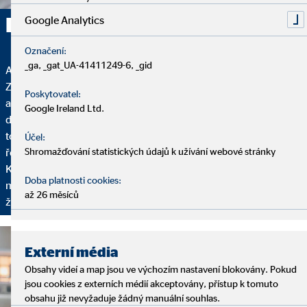
Radím systematicky
Google Analytics
Označení:
_ga, _gat_UA-41411249-6, _gid
Analýza, poradenství a servis – to jsou pilíře našich služeb.
Začínáme analýzou, na kterou si vyhradím dostatek času,
Poskytovatel:
abych vás poznal: Jak vypadá vaše finanční situace? Máte plány
Google Ireland Ltd.
do budoucna? Co si přejete, jaké jsou vaše cíle? Na základě
toho následuje poradenství, během kterého vám představím
Účel:
řešení financí šité na míru vašim individuálním požadavkům.
Shromažďování statistických údajů k užívání webové stránky
Kromě toho dochází k pravidelnému setkávání, aby bylo
Doba platnosti cookies:
možno vaše finanční plány přizpůsobit vaším aktuálním
až 26 měsíců
životním podmínkám.
Externí média
Obsahy videí a map jsou ve výchozím nastavení blokovány. Pokud
jsou cookies z externích médií akceptovány, přístup k tomuto
obsahu již nevyžaduje žádný manuální souhlas.