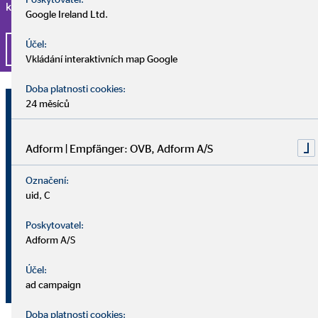
kompetentními a milými kolegy, pak jste tu správně.
Google Ireland Ltd.
Účel:
Ucházet se o práci právě teď
Vkládání interaktivních map Google
Doba platnosti cookies:
David Mühlhandl
24 měsíců
Oblastní kancelář pro OVB Allfinanz,
a.s.
Adform | Empfänger: OVB, Adform A/S
Označení:
Jana Babáka 2733/11
uid, C
61200 Brno
Poskytovatel:
+420 725 562 509
Adform A/S
( )
Účel:
david.muhlhandl@ovbmail.cz
ad campaign
Doba platnosti cookies: