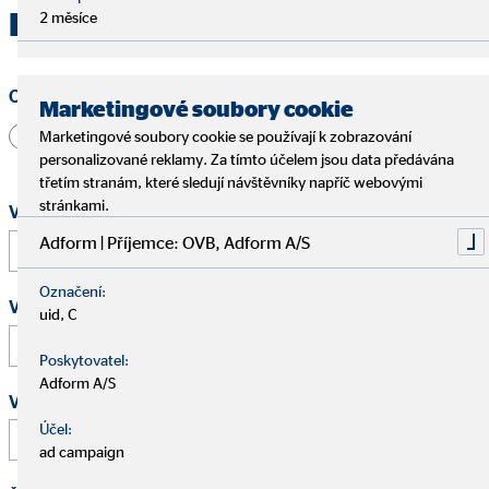
Kontaktujte OVB Brno
2 měsíce
Oslovení
Marketingové soubory cookie
Pan
Paní
Jiné
Marketingové soubory cookie se používají k zobrazování
personalizované reklamy. Za tímto účelem jsou data předávána
třetím stranám, které sledují návštěvníky napříč webovými
stránkami.
Vaše jméno a příjmení
*
Adform | Příjemce: OVB, Adform A/S
Označení:
Vaše e-mailová adresa
*
uid, C
Poskytovatel:
Adform A/S
Vaše telefonní číslo
Účel:
ad campaign