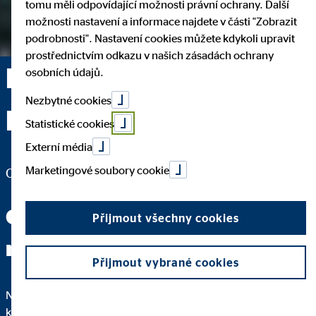
tomu měli odpovídající možnosti právní ochrany. Další
možnosti nastavení a informace najdete v části "Zobrazit
podrobnosti". Nastavení cookies můžete kdykoli upravit
prostřednictvím odkazu v našich zásadách ochrany
David Mühlhandl —
osobních údajů.
Nezbytné cookies
Brno
Statistické cookies
Externí média
Marketingové soubory cookie
Oblastní kancelář pro OVB Allfinanz, a.s.
Odbornou čínštinu ode mě
Přijmout všechny cookies
neuslyšíte.
Přijmout vybrané cookies
Nejdůležitější na dobrém poradenství je to, že rozumíte
každému kroku. Proto vám podrobně vysvětlím, proč