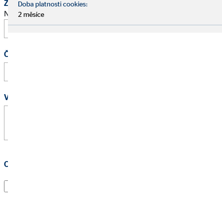
Žádost o schůzku
Doba platnosti cookies:
Navrhněte prosím termín osobního pohovoru.
2 měsíce
Čas
:
Vaše zpráva
*
Ochrana osobních údajů
*
Souhlasím s tím, že kontaktní údaje a přiřazení všech
dotazů budou uloženy.
Tento souhlas můžete odvolat kdykoliv s účinkem do
budoucnosti odesláním e-mailu na adresu