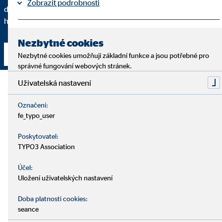
Zobrazit podrobnosti
doporučuji určité finanční řešení a do jaké míry se toto řešení
hodí právě pro vás a vaše individuální potřeby.
Tiráž
Ochrana osobních údajů
|
Nezbytné cookies
Navázat kontakt
Nezbytné cookies umožňují základní funkce a jsou potřebné pro
správné fungování webových stránek.
Uživatelská nastavení
Označení:
fe_typo_user
Poskytovatel:
TYPO3 Association
Účel:
Uložení uživatelských nastavení
Doba platnosti cookies:
seance