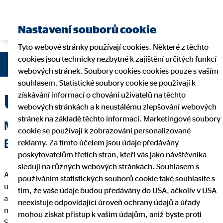
Nastavení souborů cookie
Tyto webové stránky používají cookies. Některé z těchto
cookies jsou technicky nezbytné k zajištění určitých funkcí
webových stránek. Soubory cookies cookies pouze s vaším
souhlasem. Statistické soubory cookie se používají k
získávání informací o chování uživatelů na těchto
Unsere Finanzlösung
webových stránkách a k neustálému zlepšování webových
stránek na základě těchto informací. Marketingové soubory
MIT DER RICHTIGEN LÖSUNG ZUM
cookie se používají k zobrazování personalizované
ERFOLG BEIM KUNDEN
reklamy. Za tímto účelem jsou údaje předávány
poskytovatelům třetích stran, kteří vás jako návštěvníka
sledují na různých webových stránkách. Souhlasem s
Auf dieser Seite haben Sie die Möglichkeit bestimmte Produkte
používáním statistických souborů cookie také souhlasíte s
und Finanzlösungen herauszustellen. Wenn sie einen Fokus
tím, že vaše údaje budou předávány do USA, ačkoliv v USA
auf einen Bereich haben, der Ihnen liegt oder den Sie fördern
neexistuje odpovídající úroveň ochrany údajů a úřady
möchten, bietet sich eine solche Seite an. Sie können auf dieser
mohou získat přístup k vašim údajům, aniž byste proti
Seite einen spreziellen Lösungsansatz darstellen und Ihren