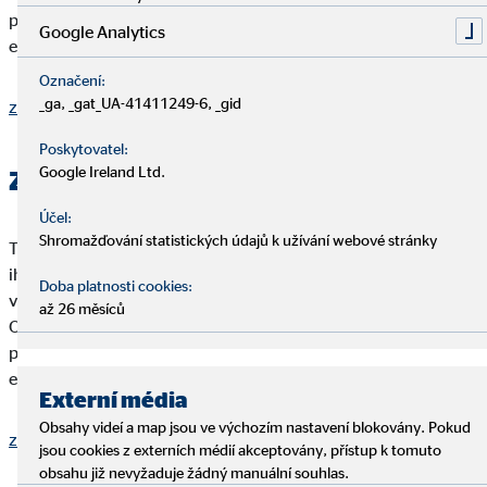
platzsparend und übersichtlich, wenn Sie viele Inhalte zu
Google Analytics
einem Thema abbilden möchten.
Označení:
_ga, _gat_UA-41411249-6, _gid
zobrazit více
Poskytovatel:
Google Ireland Ltd.
Zusatzinformation 2
Účel:
Shromažďování statistických údajů k užívání webové stránky
Teilen Sie Ihren Kunden detaillierte, wichtige Informationen zu
ihrem Portfolio mit. Unterstützen Sie Ihren Text zusätzlich
Doba platnosti cookies:
visuell mit Icons. Zu jedem Thema und Anlass stehen passende
až 26 měsíců
OVB Icons zur Verfügung. Die ausklappbaren Texte sind
platzsparend und übersichtlich, wenn Sie viele Inhalte zu
einem Thema abbilden möchten.
Externí média
Obsahy videí a map jsou ve výchozím nastavení blokovány. Pokud
zobrazit více
jsou cookies z externích médií akceptovány, přístup k tomuto
obsahu již nevyžaduje žádný manuální souhlas.