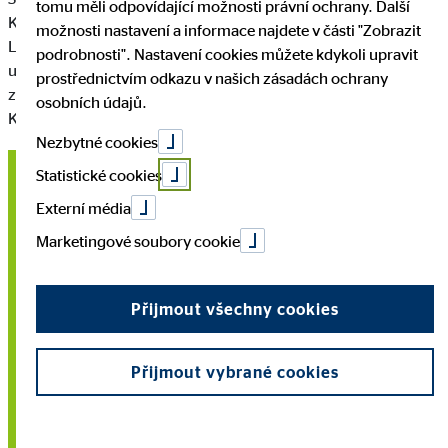
tomu měli odpovídající možnosti právní ochrany. Další
Kunden wichtige Argumente liefern, die Sie überzeugen.
možnosti nastavení a informace najdete v části "Zobrazit
Leiten Sie diese Seite wieder mit einem ansprechenden Text ein
podrobnosti". Nastavení cookies můžete kdykoli upravit
und führen Sie Ihre Kunden durch die Inhalte. Schaffen Sie
prostřednictvím odkazu v našich zásadách ochrany
zwischen den Textblöcken immerwieder
osobních údajů.
Kontaktmöglichkeiten.
Nezbytné cookies
Statistické cookies
Finanzlösung / Produkt 1
Externí média
Stellen Sie in dieser Übersicht Ihr Portfolio dar. Jede der
Marketingové soubory cookie
Flächen steht für ein Produkt, welches Sie
schwerpunktmäßig hervorheben möchten. Für mehr
Přijmout všechny cookies
Informationen können Sie den Kunden über einen Button auf
eine weiterführende Seite leiten.
Přijmout vybrané cookies
Finanzlösung / Produkt 2
Die Reihenfolge, farbliche Gestaltung und die Anzahl der