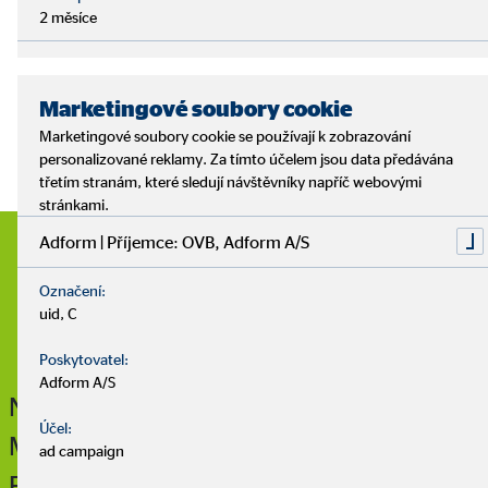
2 měsíce
Marketingové soubory cookie
Marketingové soubory cookie se používají k zobrazování
personalizované reklamy. Za tímto účelem jsou data předávána
třetím stranám, které sledují návštěvníky napříč webovými
stránkami.
Adform | Příjemce: OVB, Adform A/S
Označení:
uid, C
Poskytovatel:
Adform A/S
Neben Bildern haben Sie die
Účel:
Möglichkeit, Text auf den farbigen
ad campaign
Flächen abzubilden.