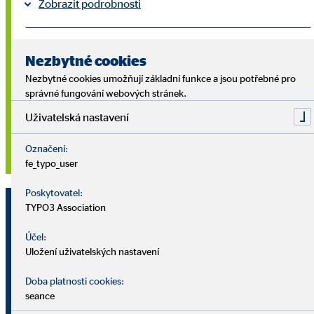
Zobrazit podrobnosti
Flächen kann Ihren Anforderungen entsprechend angepasst
werden. Nutzen Sie die OVB Bilddatenbank für
Tiráž
Ochrana osobních údajů
aussagekräftige Darstellungen.
|
Nezbytné cookies
Nezbytné cookies umožňují základní funkce a jsou potřebné pro
Finanzlösung / Produkt 3
správné fungování webových stránek.
Uživatelská nastavení
Setzen Sie gerne auch saisonale Highlights, wenn ein
Produkt zu einer Jahreszeit besonders relevant ist, und
Označení:
aktualisieren Sie diesen Bereich fortlaufend.
fe_typo_user
Poskytovatel:
TYPO3 Association
Heben Sie wichtige Punkte zu Ihren
Účel:
Leistungen hervor
Uložení uživatelských nastavení
Doba platnosti cookies:
Überzeugen Sie Ihre Kunden in prägnanten
seance
Stichpunkten von Ihren Leistungen.