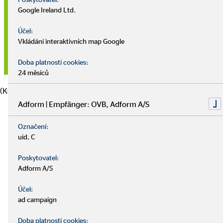
Google Ireland Ltd.
Zum Beispiel: Kontaktiere uns, um mehr zum Thema zu
erfahren!
Účel:
Vkládání interaktivních map Google
Kontakt aufnehmen
Doba platnosti cookies:
24 měsíců
(Kopie 6)
Adform | Empfänger: OVB, Adform A/S
Označení:
uid, C
Poskytovatel:
Adform A/S
Účel:
ad campaign
Doba platnosti cookies: